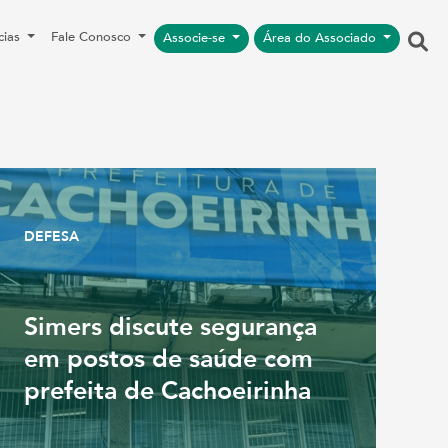
cias
Fale Conosco
Associe-se
Área do Associado
DEFESA
Simers discute segurança
em postos de saúde com
prefeita de Cachoeirinha