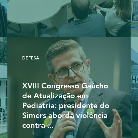
DEFESA
XVIII Congresso Gaúcho
de Atualização em
Pediatria: presidente do
Simers aborda violência
contra ...