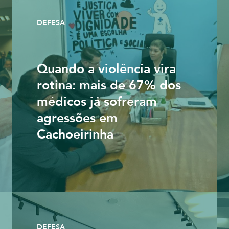
DEFESA
Quando a violência vira
rotina: mais de 67% dos
médicos já sofreram
agressões em
Cachoeirinha
DEFESA