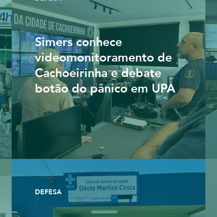
Simers conhece
videomonitoramento de
Cachoeirinha e debate
botão do pânico em UPA
DEFESA