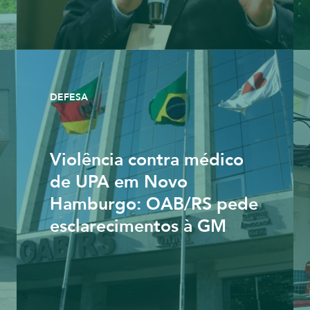
DEFESA
Violência contra médico
de UPA em Novo
Hamburgo: OAB/RS pede
esclarecimentos à GM