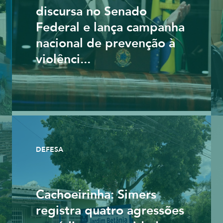
discursa no Senado
Federal e lança campanha
nacional de prevenção à
violênci...
DEFESA
Cachoeirinha: Simers
registra quatro agressões