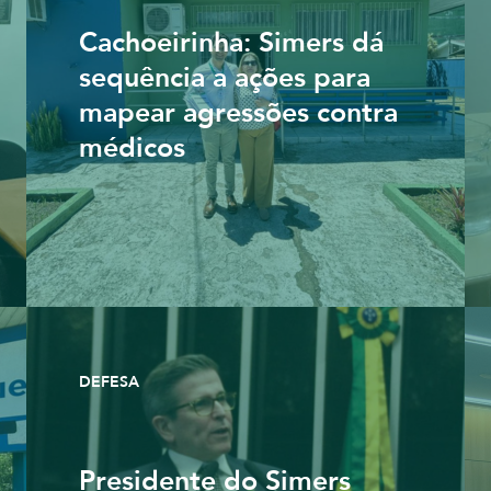
Cachoeirinha: Simers dá
sequência a ações para
mapear agressões contra
médicos
DEFESA
Presidente do Simers