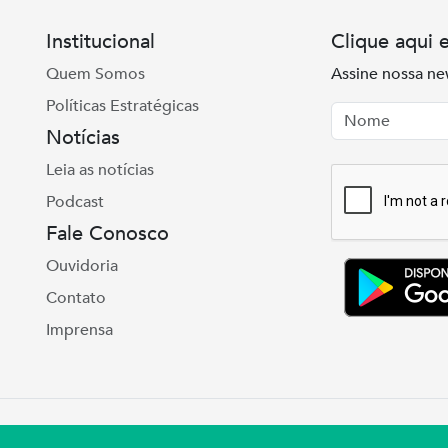
Institucional
Clique aqui 
Quem Somos
Assine nossa ne
Políticas Estratégicas
Nome
Email
Notícias
Leia as notícias
Podcast
Fale Conosco
Ouvidoria
Contato
Imprensa
e Real, 975 Petrópolis | Porto Alegre | (51) 3027