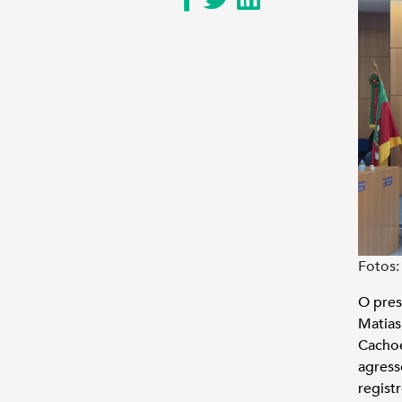
Fotos:
O pres
Matia
Cachoe
agres
regist