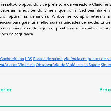
 ressaltou o apoio do vice-prefeito e da vereadora Claudine Si
eceberam a equipe do Simers que foi a Cachoeirinha em
bro, apurar as denúncias. Ambos se comprometeram a
ências para garantir melhorias nas unidades de saúde. Entre 
ação de câmeras e de algum dispositivo que permita o acio
ipes de segurança.
Cachoeirinha
UBS
Postos de saúde
Violência em postos de s
atório da Violência
Observatório da Violência na Saúde
Simer
erior
Pró