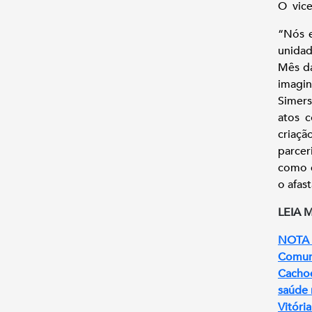
O vice
“Nós 
unidad
Mês da
imagin
Simers
atos c
criaçã
parcer
como e
o afas
LEIA 
NOTA D
Comuni
Cachoe
saúde 
Vitóri