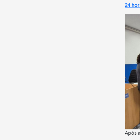
24 hor
Após a