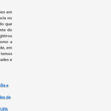
ões em
ncia no
 do que
ente do
gistrou
 como a
úde, em
, temos
dades e
lia e
des de
a UPA