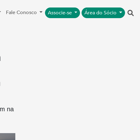
Fale Conosco
Associe-se
Área do Sócio
a
m
em na