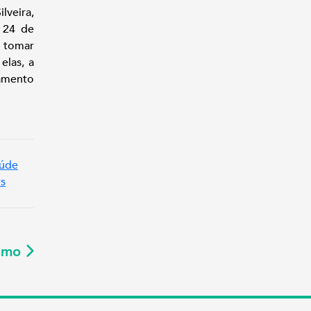
lveira,
 24 de
 tomar
elas, a
namento
aúde
s
ximo