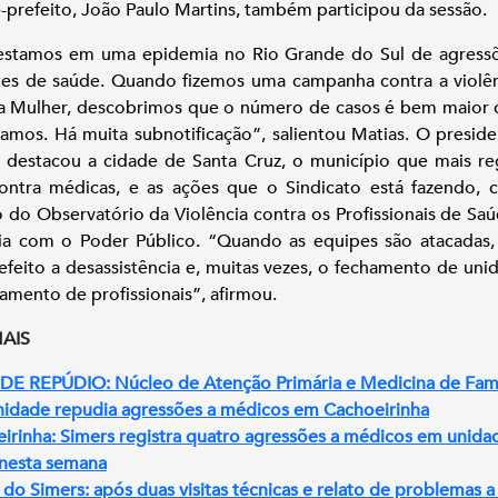
-prefeito, João Paulo Martins, também participou da sessão.
estamos em uma epidemia no Rio Grande do Sul de agress
es de saúde. Quando fizemos uma campanha contra a violê
 Mulher, descobrimos que o número de casos é bem maior
amos. Há muita subnotificação”, salientou Matias. O presid
 destacou a cidade de Santa Cruz, o município que mais re
ontra médicas, e as ações que o Sindicato está fazendo,
o do Observatório da Violência contra os Profissionais de Sa
ia com o Poder Público. “Quando as equipes são atacadas
feito a desassistência e, muitas vezes, o fechamento de uni
tamento de profissionais”, afirmou.
MAIS
E REPÚDIO: Núcleo de Atenção Primária e Medicina de Famí
dade repudia agressões a médicos em Cachoeirinha
irinha: Simers registra quatro agressões a médicos em unida
nesta semana
a do Simers: após duas visitas técnicas e relato de problemas 