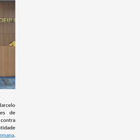
Marcelo
res de
 contra
tidade
semana
.