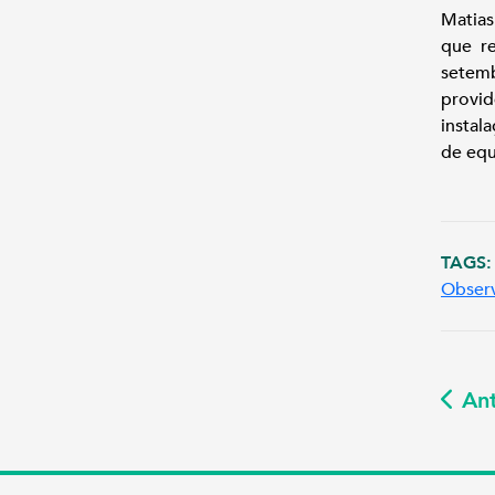
Matias
que r
setem
provid
instal
de equ
TAGS:
Observ
Ant