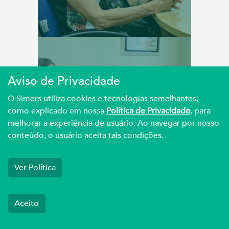
A LUTA
Aviso de Privacidade
O Simers utiliza cookies e tecnologias semelhantes,
como explicado em nossa
Política de Privacidade
, para
Simers denuncia falta
melhorar a experiência de usuário. Ao navegar por nosso
de assistência básica
conteúdo, o usuário aceita tais condições.
em ...
Ver Política
Aceito
A LUTA