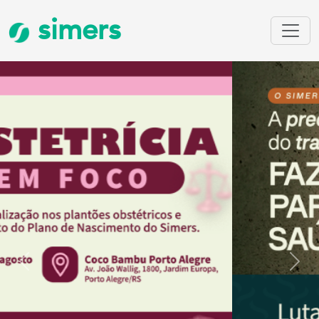
simers
Anterior
Próx