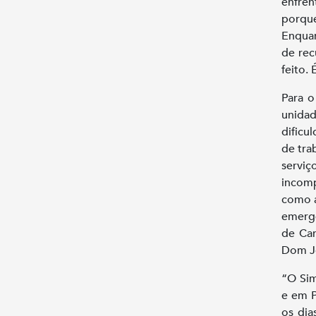
enfren
porqu
Enquan
de rec
feito.
Para o
unida
dificu
de tra
serviç
incomp
como a
emergê
de Can
Dom Jo
“O Sim
e em P
os dia