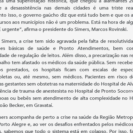
ta uma superlotação histórica, que chegou a alarmantes 
e a desassistência nas demais cidades é uma triste real
to isso, o governo gaúcho diz que está tudo bem e que os 
ursos aos municípios não é um problema. Está na hora de alg
 É urgente”, afirma o presidente do Simers, Marcos Rovinski.
 Simers, a crise tem sido agravada pela falta de resolutivid
des básicas de saúde e Pronto Atendimentos, bem c
ldade de regulação de leitos. Além disso, a precarização nas r
balho tem afastado os médicos da saúde pública. Sem recebe
os prestados, os hospitais ficam com escalas de especi
letas ou, até mesmo, sem médicos. Pacientes em risco d
s gestantes sem obstetras na maternidade do Hospital de Al
ncia de trauma de anestesista no Hospital de Pronto Socorr
oas ou bebês sem atendimento de alta complexidade no H
ão Becker, em Gravataí.
ers acompanha de perto a crise na saúde da Região Metrop
orto Alegre e, ao ver os desafios enfrentados pelos médico
s, sabemos que todo o sistema está em colapso. Por isso, 