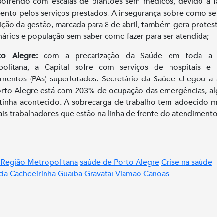
sofrendo com escalas de plantões sem médicos, devido à f
nto pelos serviços prestados. A insegurança sobre como ser
sição da gestão, marcada para 8 de abril, também gera protes
nários e população sem saber como fazer para ser atendida;
to Alegre:
com a precarização da Saúde em toda a 
politana, a Capital sofre com serviços de hospitais e 
mentos (PAs) superlotados. Secretário da Saúde chegou a 
rto Alegre está com 203% de ocupação das emergências, a
tinha acontecido. A sobrecarga de trabalho tem adoecido 
is trabalhadores que estão na linha de frente do atendimento
Região Metropolitana
saúde de Porto Alegre
Crise na saúde
da
Cachoeirinha
Guaíba
Gravataí
Viamão
Canoas