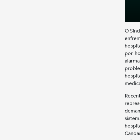
O Sind
enfre
hospit
por ho
alarma
proble
hospit
medic
Recent
repres
demand
sistem
hospit
Canoas