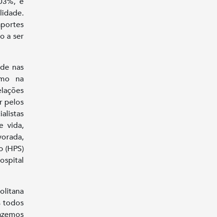
203%, é
idade.
aportes
o a ser
ade nas
omo na
elações
r pelos
alistas
e vida,
vorada,
o (HPS)
ospital
olitana
s todos
fazemos