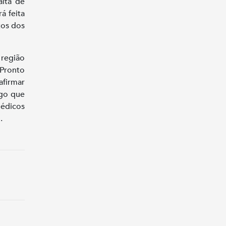
alta de
á feita
tos dos
região
Pronto
afirmar
lgo que
médicos
.