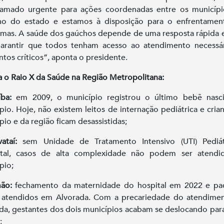
amado urgente para ações coordenadas entre os municípi
no do estado e estamos à disposição para o enfrentamen
mas. A saúde dos gaúchos depende de uma resposta rápida e
garantir que todos tenham acesso ao atendimento necessá
os críticos”, aponta o presidente.
a o Raio X da Saúde na Região Metropolitana:
ba:
em 2009, o município registrou o último bebê nasc
pio. Hoje, não existem leitos de internação pediátrica e cria
pio e da região ficam desassistidas;
ataí:
sem Unidade de Tratamento Intensivo (UTI) Pediát
tal, casos de alta complexidade não podem ser atendi
pio;
mão:
fechamento da maternidade do hospital em 2022 e pac
 atendidos em Alvorada. Com a precariedade do atendime
da, gestantes dos dois municípios acabam se deslocando par
;