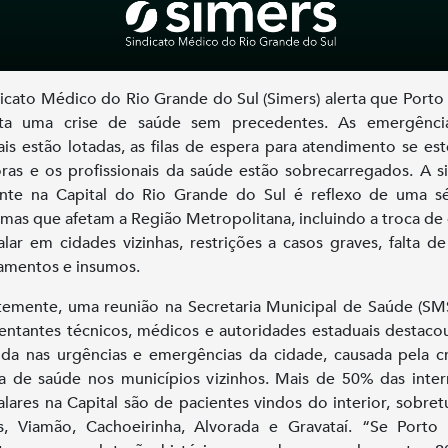
icato Médico do Rio Grande do Sul (Simers) alerta que Porto
nta uma crise de saúde sem precedentes. As emergênci
ais estão lotadas, as filas de espera para atendimento se e
ras e os profissionais da saúde estão sobrecarregados. A s
nte na Capital do Rio Grande do Sul é reflexo de uma s
mas que afetam a Região Metropolitana, incluindo a troca de
alar em cidades vizinhas, restrições a casos graves, falta de 
amentos e insumos.
emente, uma reunião na Secretaria Municipal de Saúde (S
entantes técnicos, médicos e autoridades estaduais destacou
a nas urgências e emergências da cidade, causada pela c
a de saúde nos municípios vizinhos. Mais de 50% das inte
alares na Capital são de pacientes vindos do interior, sobre
, Viamão, Cachoeirinha, Alvorada e Gravataí. “Se Porto