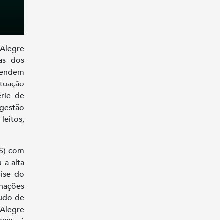
 Alegre
as dos
stendem
ituação
érie de
 gestão
leitos,
MS) com
 a alta
rise do
rnações
tudo de
 Alegre