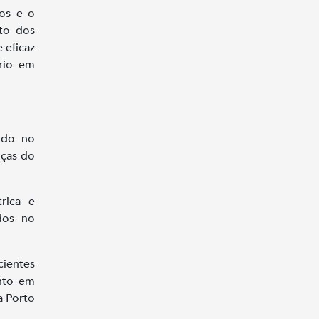
os e o
to dos
 eficaz
rio em
ido no
nças do
rica e
dos no
ientes
nto em
a Porto