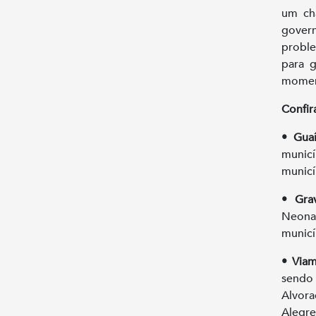
um ch
gover
proble
para 
moment
Confir
• Guaí
municí
municí
• Grav
Neona
municí
• Via
sendo
Alvora
Alegre