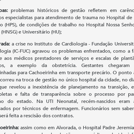
oas:
problemas históricos de gestão refletem em carênc
s especialistas para atendimento de trauma no Hospital de
o (HPS), de condições de trabalho no Hospital Nossa Senh
 (HNSG) e Universitário (HU);
rada:
a crise no Instituto de Cardiologia - Fundação Universit
logia (IC-FUC) agravou os problemas enfrentados, como a f
e aos médicos prestadores de serviços e escalas de plan
os, a exemplo da obstetrícia. Gestantes chegaram
nhadas para Cachoeirinha em transporte precário. O ponto 
ocorreu na troca de gestão no único hospital da cidade, no di
 que revelou a inexistência de planejamento na transição, 
pletas e falta de transparência sobre o processo por pa
no do estado. Na UTI Neonatal, recém-nascidos eram 
ados por técnicos de enfermagem. Funcionários sem sabe
erá feita a rescisão dos contratos.
oeirinha:
assim como em Alvorada, o Hospital Padre Jeremia