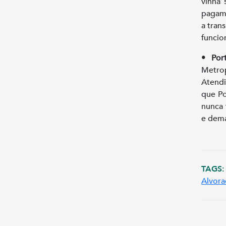
vinha 
pagame
a tran
funcio
• Por
Metro
Atendi
que Po
nunca 
e dema
TAGS:
Alvora