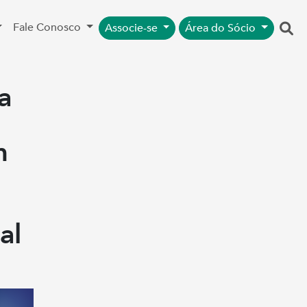
Fale Conosco
Associe-se
Área do Sócio
a
m
al