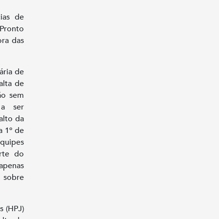
ias de
 Pronto
ora das
ária de
alta de
tão sem
 a ser
alto da
a 1º de
equipes
rte do
apenas
r sobre
s (HPJ)