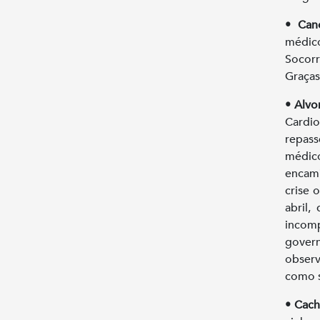
• Can
médico
Socorr
Graças
• Alvo
Cardio
repass
médic
encami
crise 
abril,
incom
gover
observ
como s
• Cach