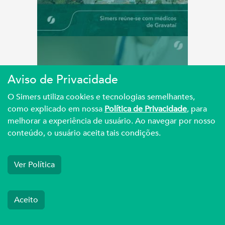
A LUTA
Aviso de Privacidade
O Simers utiliza cookies e tecnologias semelhantes,
como explicado em nossa
Política de Privacidade
, para
Médicos de Gravataí
melhorar a experiência de usuário. Ao navegar por nosso
denunciam recorrentes
conteúdo, o usuário aceita tais condições.
atra...
Ver Política
Aceito
DEFESA