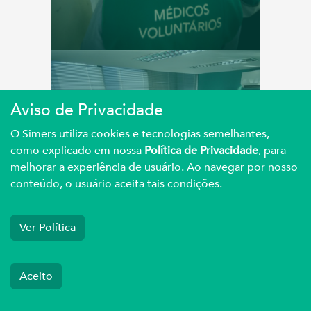
VIDA
Aviso de Privacidade
O Simers utiliza cookies e tecnologias semelhantes,
como explicado em nossa
Política de Privacidade
, para
Tragédia no RS: Simers
melhorar a experiência de usuário. Ao navegar por nosso
articula ações com
conteúdo, o usuário aceita tais condições.
estad...
Ver Política
Aceito
VIDA