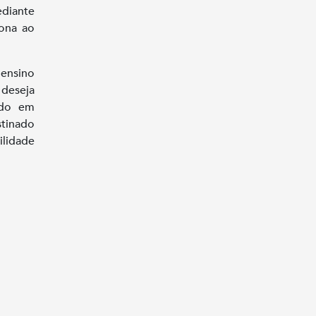
ediante
iona ao
 ensino
 deseja
ado em
stinado
ilidade