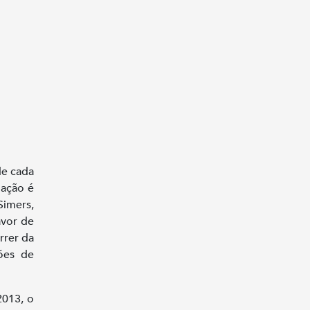
de cada
 ação é
Simers,
avor de
rrer da
ções de
2013, o