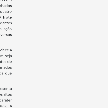
inhados
 quatro
 Trote
udantes
a ação
iversos
adece a
ue seja
ntes de
amados
ida que
resenta
s ritos
caráter
022, a