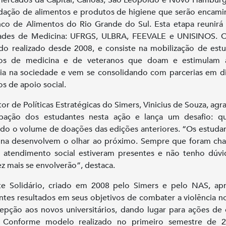
dação de alimentos e produtos de higiene que serão encam
co de Alimentos do Rio Grande do Sul. Esta etapa reunirá
dades de Medicina: UFRGS, ULBRA, FEEVALE e UNISINOS. O
do realizado desde 2008, e consiste na mobilização de est
ros de medicina e de veteranos que doam e estimulam 
ria na sociedade e vem se consolidando com parcerias em d
os de apoio social.
tor de Políticas Estratégicas do Simers, Vinicius de Souza, agr
ipação dos estudantes nesta ação e lança um desafio: q
do o volume de doações das edições anteriores. “Os estuda
ina desenvolvem o olhar ao próximo. Sempre que foram ch
 atendimento social estiveram presentes e não tenho dúv
z mais se envolverão”, destaca.
e Solidário, criado em 2008 pelo Simers e pelo NAS, ap
ntes resultados em seus objetivos de combater a violência no
epção aos novos universitários, dando lugar para ações de 
l. Conforme modelo realizado no primeiro semestre de 2