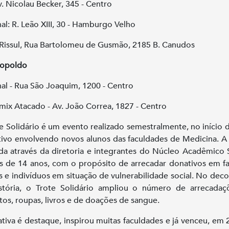
v. Nicolau Becker, 345 - Centro
al: R. Leão XIII, 30 - Hamburgo Velho
Rissul, Rua Bartolomeu de Gusmão, 2185 B. Canudos
eopoldo
al - Rua São Joaquim, 1200 - Centro
ix Atacado - Av. João Correa, 1827 - Centro
e Solidário é um evento realizado semestralmente, no início 
tivo envolvendo novos alunos das faculdades de Medicina. A
ada através da diretoria e integrantes do Núcleo Acadêmico 
s de 14 anos, com o propósito de arrecadar donativos em f
as e indivíduos em situação de vulnerabilidade social. No deco
stória, o Trote Solidário ampliou o número de arrecada
tos, roupas, livros e de doações de sangue.
iativa é destaque, inspirou muitas faculdades e já venceu, em 