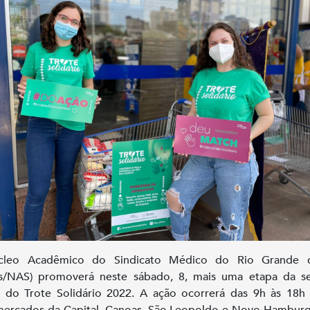
leo Acadêmico do Sindicato Médico do Rio Grande 
rs/NAS) promoverá neste sábado, 8, mais uma etapa da s
 do Trote Solidário 2022. A ação ocorrerá das 9h às 18
mercados da Capital, Canoas, São Leopoldo e Novo Hambur