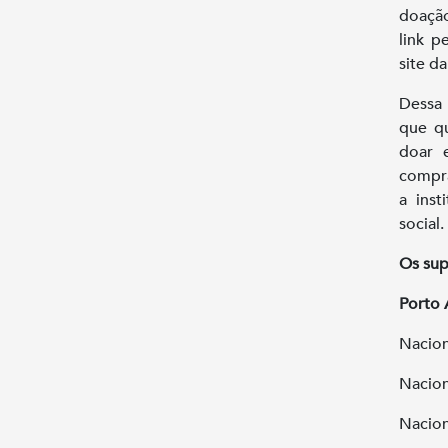
doação
link p
site d
Dessa 
que qu
doar 
compra
a inst
social.
Os sup
Porto 
Nacion
Nacion
Nacion