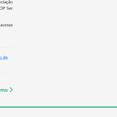
ociação
TOP Ser
acesse
o de
ximo