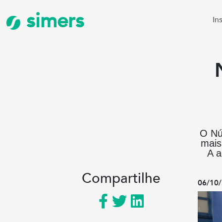
simers
In
O Nú
mais
A a
Compartilhe
06/10/