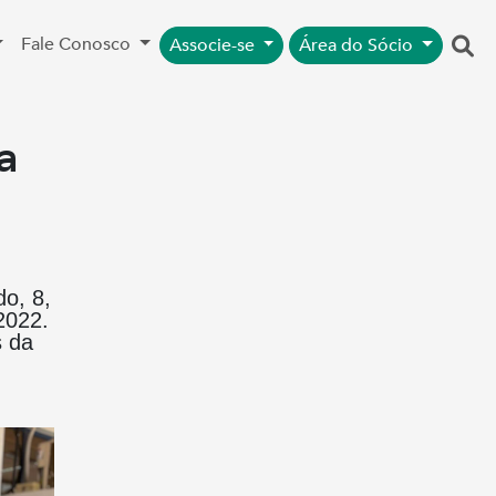
Fale Conosco
Associe-se
Área do Sócio
a
o, 8,
2022.
s da