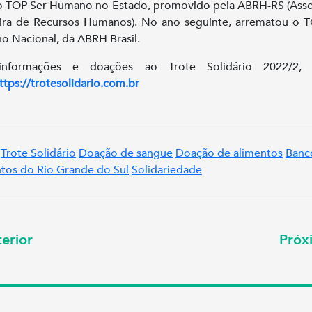
 TOP Ser Humano no Estado, promovido pela ABRH-RS (Ass
eira de Recursos Humanos). No ano seguinte, arrematou o 
 Nacional, da ABRH Brasil.
informações e doações ao Trote Solidário 2022/2, 
ttps://trotesolidario.com.br
Trote Solidário
Doação de sangue
Doação de alimentos
Banc
tos do Rio Grande do Sul
Solidariedade
erior
Pró