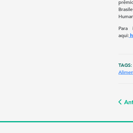
prêmio
Brasil
Humano
Para 
aqui:
h
TAGS:
Alimen
Ant