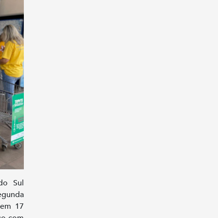
do Sul
egunda
h em 17
go com