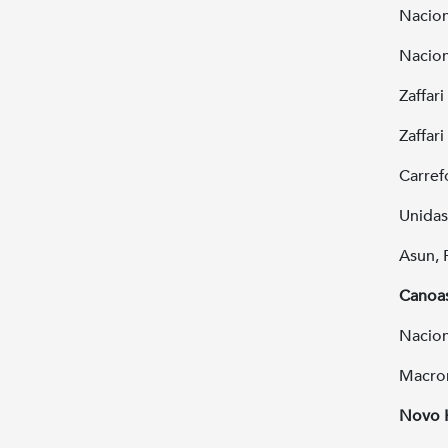
Nacion
Nacion
Zaffari
Zaffar
Carrefo
Unidas
Asun, P
Canoa
Nacion
Macrom
Novo 