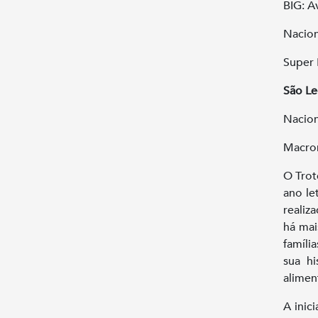
BIG: A
Nacion
Super 
São L
Nacion
Macrom
O Trot
ano le
realiz
há mai
famíli
sua hi
alimen
A inic