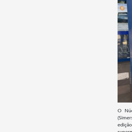
O Núc
(Sime
edição
super