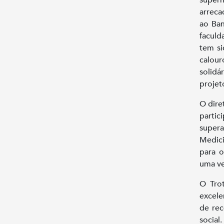
arreca
ao Ban
facul
tem si
calou
solidá
projet
O dire
partic
supera
Medic
para o
uma ve
O Trot
excele
de rec
socia