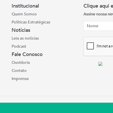
Institucional
Clique aqui 
Quem Somos
Assine nossa ne
Políticas Estratégicas
Nome
Email
Notícias
Leia as notícias
Podcast
Fale Conosco
Ouvidoria
Contato
Imprensa
e Real, 975 Petrópolis | Porto Alegre | (51) 3027