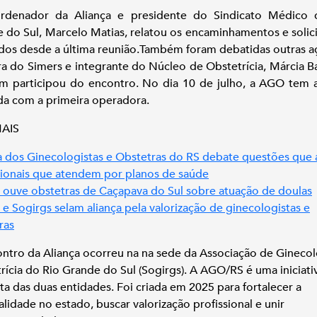
rdenador da Aliança e presidente do Sindicato Médico 
 do Sul, Marcelo Matias, relatou os encaminhamentos e solic
ados desde a última reunião.Também foram debatidas outras a
ra do Simers e integrante do Núcleo de Obstetrícia, Márcia B
 participou do encontro. No dia 10 de julho, a AGO tem
a com a primeira operadora.
MAIS
a dos Ginecologistas e Obstetras do RS debate questões que
sionais que atendem por planos de saúde
 ouve obstetras de Caçapava do Sul sobre atuação de doulas
 e Sogirgs selam aliança pela valorização de ginecologistas e
ras
ntro da Aliança ocorreu na na sede da Associação de Ginecol
rícia do Rio Grande do Sul (Sogirgs). A AGO/RS é uma iniciati
ta das duas entidades. Foi criada em 2025 para fortalecer a
alidade no estado, buscar valorização profissional e unir