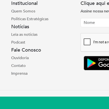
Institucional
Clique aqui 
Quem Somos
Assine nossa ne
Políticas Estratégicas
Nome
Email
Notícias
Leia as notícias
Podcast
Fale Conosco
Ouvidoria
Contato
Imprensa
e Real, 975 Petrópolis | Porto Alegre | (51) 3027
ul – CNPJ 92.990.498/0001-03