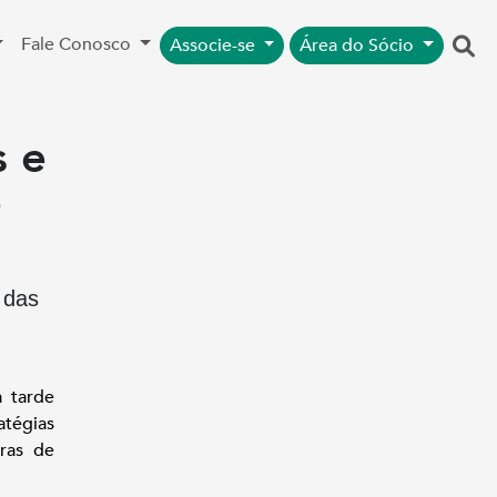
Fale Conosco
Associe-se
Área do Sócio
s e
e
 das
a tarde
atégias
oras de