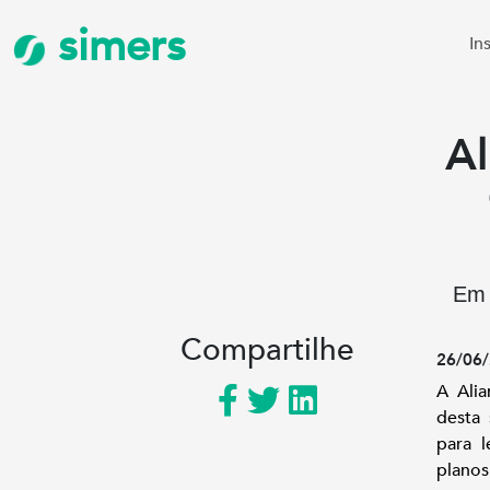
simers
In
Al
Em 
Compartilhe
26/06/
A Alia
desta 
para l
planos