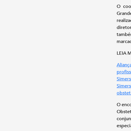
O coo
Grande
realiz
direto
também
marcad
LEIA 
Alianç
profis
Simers
Simers
obstet
O enco
Obstet
conjun
especi