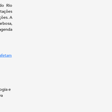
do Rio
itações
ções. A
arbosa,
 agenda
 afetam
ogia e
va