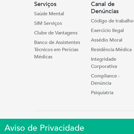
Serviços
Canal de
Denúncias
Saúde Mental
Código de trabalho
SIM Serviços
Exercício Ilegal
Clube de Vantagens
Assédio Moral
Banco de Assistentes
Técnicos em Perícias
Residência Médica
Médicas
Integridade
Corporativa
Compliance -
Denúncia
Psiquiatria
Simers © 2023 | Rua Coronel Cort
Aviso de Privacidade
Sindicato Médico Do Rio Grande Do S