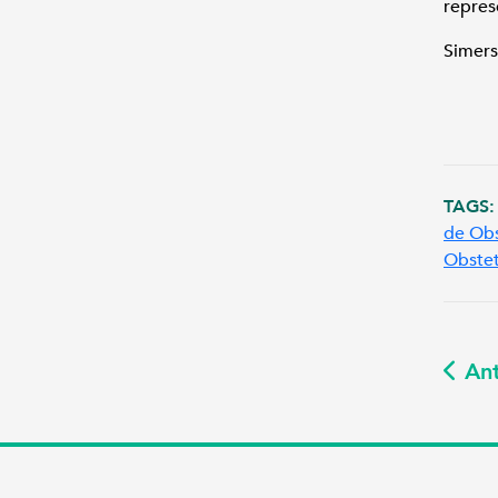
repres
Simers
TAGS:
de Obs
Obstet
Ant