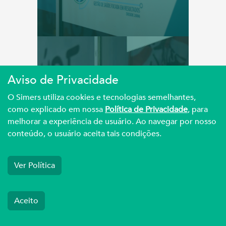
A LUTA
Aviso de Privacidade
O Simers utiliza cookies e tecnologias semelhantes,
como explicado em nossa
Política de Privacidade
, para
Negociações com o
melhorar a experiência de usuário. Ao navegar por nosso
Gamp
conteúdo, o usuário aceita tais condições.
Ver Política
Aceito
A LUTA