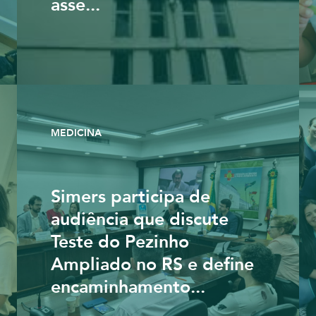
asse...
MEDICINA
Simers participa de
audiência que discute
Teste do Pezinho
Ampliado no RS e define
encaminhamento...