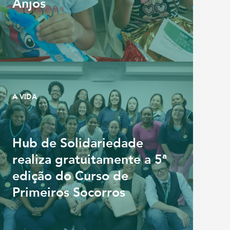
Anjos
A VIDA
Hub de Solidariedade
realiza gratuitamente a 5ª
edição do Curso de
Primeiros Socorros