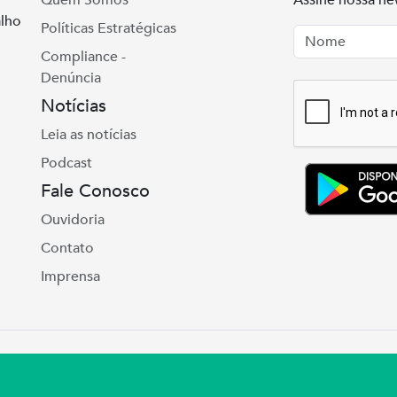
Quem Somos
Assine nossa ne
lho
Políticas Estratégicas
Nome
Email
Compliance -
Denúncia
Notícias
Leia as notícias
Podcast
Fale Conosco
Ouvidoria
Contato
Imprensa
te Real, 975 Petrópolis | Porto Alegre | (51) 302
ul – CNPJ 92.990.498/0001-03