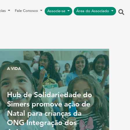
cias
Fale Conosco
Associe-se
Área do Associado
A VIDA
Hub de Solidariedade do
Simers promove ação de
Natal para crianças da
ONG Integração dos