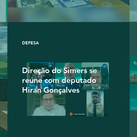
DEFESA
Direção do Simers se
reúne com deputado
Hiran Gonçalves