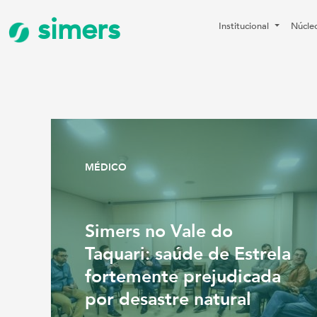
simers
Institucional
Núcle
MÉDICO
Simers no Vale do
Taquari: saúde de Estrela
fortemente prejudicada
por desastre natural