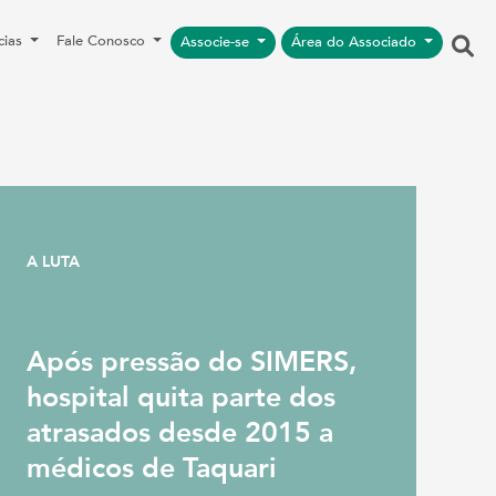
cias
Fale Conosco
Associe-se
Área do Associado
A LUTA
Após pressão do SIMERS,
hospital quita parte dos
atrasados desde 2015 a
médicos de Taquari