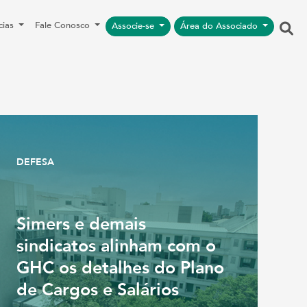
cias
Fale Conosco
Associe-se
Área do Associado
DEFESA
Simers e demais
sindicatos alinham com o
GHC os detalhes do Plano
de Cargos e Salários