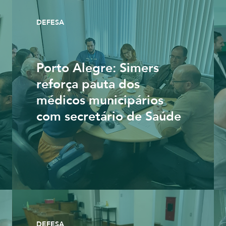
DEFESA
Porto Alegre: Simers
reforça pauta dos
médicos municipários
com secretário de Saúde
DEFESA