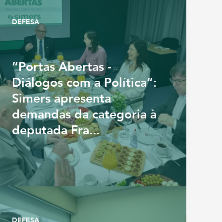
DEFESA
”Portas Abertas -
Diálogos com a Política”:
Simers apresenta
demandas da categoria à
deputada Fra...
DEFESA