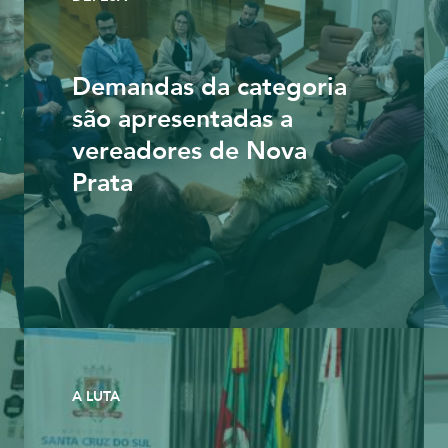
Demandas da categoria
são apresentadas a
vereadores de Nova
Prata
A LUTA