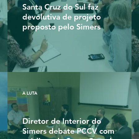
Santa Cruz do Sul faz
devolutiva de projeto
proposto pelo Simers
A LUTA
Diretor de Interior do
Simers debate PCCV com