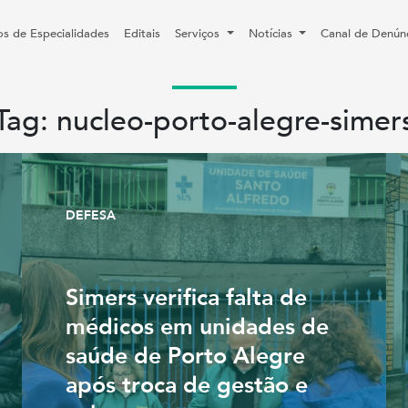
os de Especialidades
Editais
Serviços
Notícias
Canal de Denún
Tag: nucleo-porto-alegre-simer
DEFESA
Simers verifica falta de
médicos em unidades de
saúde de Porto Alegre
após troca de gestão e