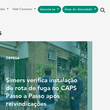
cias
Fale Conosco
Associe-se
Área do Associado
s
DEFESA
Simers verifica instalação
de rota de fuga no CAPS
Passo a Passo após
reivindicações