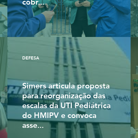
cobr...
DEFESA
Simers articula proposta
para reorganização das
escalas da UTI Pediátrica
do HMIPV e convoca
asse...