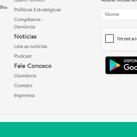
Quem Somos
Assine nossa ne
lho
Políticas Estratégicas
Nome
Email
Compliance -
Denúncia
Notícias
Leia as notícias
Podcast
Fale Conosco
Ouvidoria
Contato
Imprensa
te Real, 975 Petrópolis | Porto Alegre | (51) 302
ul – CNPJ 92.990.498/0001-03