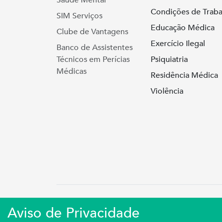
Saúde Mental
Condições de Traba
SIM Serviços
Educação Médica
Clube de Vantagens
Exercício Ilegal
Banco de Assistentes
Técnicos em Perícias
Psiquiatria
Médicas
Residência Médica
Violência
Simers © 2023 | Rua Coronel Cor
Aviso de Privacidade
Sindicato Médico Do Rio Grande Do S