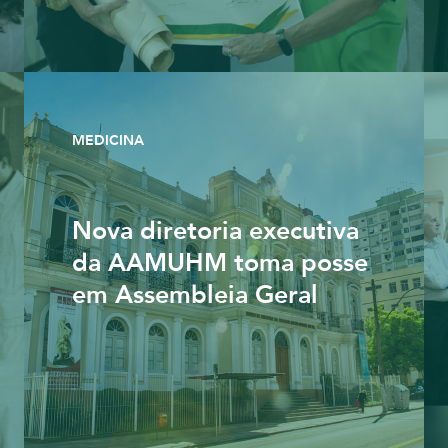
MEDICINA
Nova diretoria executiva
da AAMUHM toma posse
em Assembleia Geral