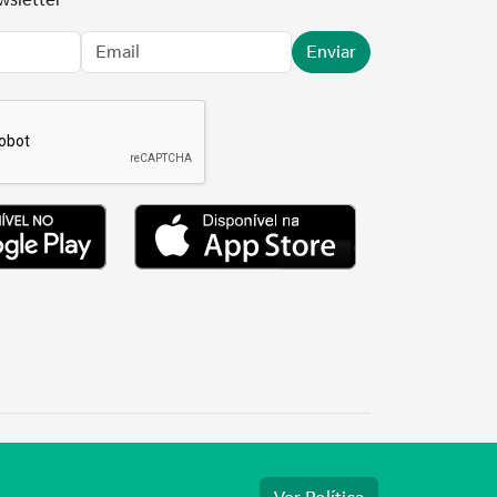
wsletter
Enviar
7.3737