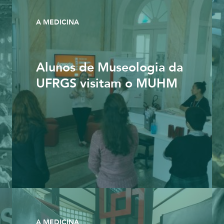
A MEDICINA
Alunos de Museologia da
UFRGS visitam o MUHM
A MEDICINA