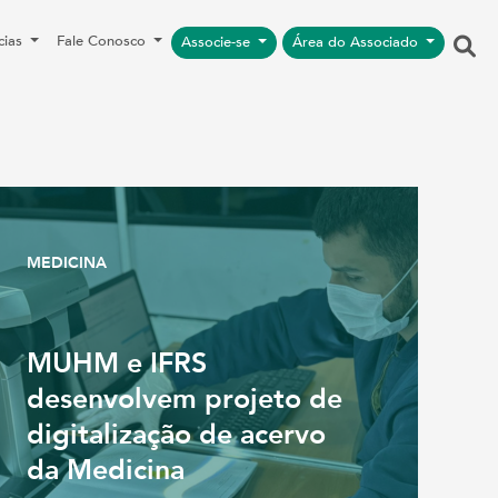
cias
Fale Conosco
Associe-se
Área do Associado
MEDICINA
MUHM e IFRS
desenvolvem projeto de
digitalização de acervo
da Medicina