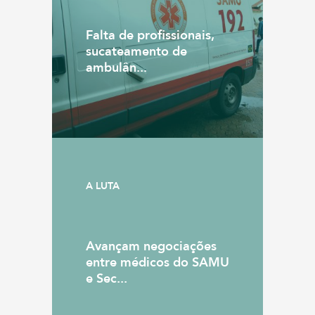
Falta de profissionais,
sucateamento de
ambulân...
A LUTA
Avançam negociações
entre médicos do SAMU
e Sec...