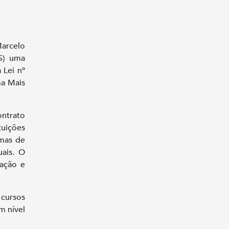
Marcelo
S) uma
 Lei nº
ma Mais
ontrato
tuições
amas de
uais. O
zação e
 cursos
m nível