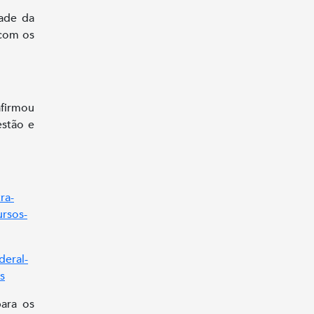
dade da
 com os
afirmou
estão e
ra-
ursos-
deral-
s
ara os