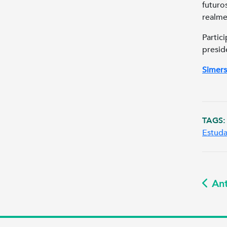
futur
realme
Parti
presid
Simers
TAGS:
Estuda
Ant