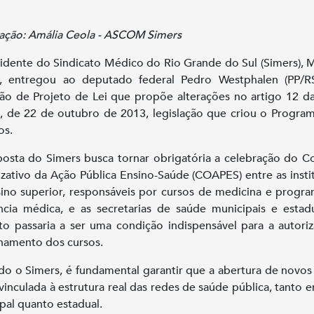
ação: Amália Ceola - ASCOM Simers
idente do Sindicato Médico do Rio Grande do Sul (Simers), 
s, entregou ao deputado federal Pedro Westphalen (PP/R
ão de Projeto de Lei que propõe alterações no artigo 12 da
, de 22 de outubro de 2013, legislação que criou o Progra
os.
osta do Simers busca tornar obrigatória a celebração do C
zativo da Ação Pública Ensino-Saúde (COAPES) entre as insti
ino superior, responsáveis por cursos de medicina e progr
ncia médica, e as secretarias de saúde municipais e estad
to passaria a ser uma condição indispensável para a autori
namento dos cursos.
o o Simers, é fundamental garantir que a abertura de novos
 vinculada à estrutura real das redes de saúde pública, tanto e
pal quanto estadual.