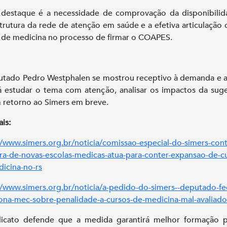
destaque é a necessidade de comprovação da disponibili
strutura da rede de atenção em saúde e a efetiva articulação
 de medicina no processo de firmar o COAPES.
tado Pedro Westphalen se mostrou receptivo à demanda e 
á estudar o tema com atenção, analisar os impactos da sug
 retorno ao Simers em breve.
is:
//www.simers.org.br/noticia/comissao-especial-do-simers-cont
ra-de-novas-escolas-medicas-atua-para-conter-expansao-de-c
icina-no-rs
//www.simers.org.br/noticia/a-pedido-do-simers--deputado-fe
ona-mec-sobre-penalidade-a-cursos-de-medicina-mal-avaliado
dicato defende que a medida garantirá melhor formação p