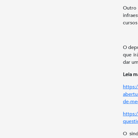
Outro 
infrae
cursos
O depu
que ir
dar um
Leia ma
https:
abertu
de-med
https:
questi
O sin