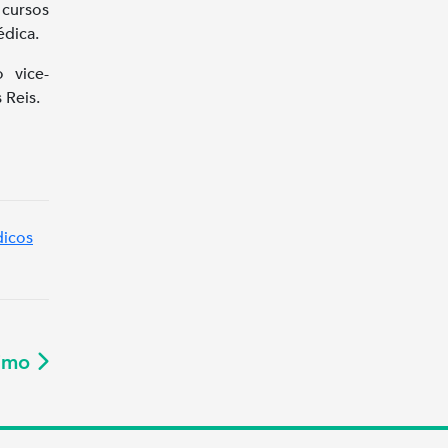
cursos
dica.
 vice-
 Reis.
icos
ximo