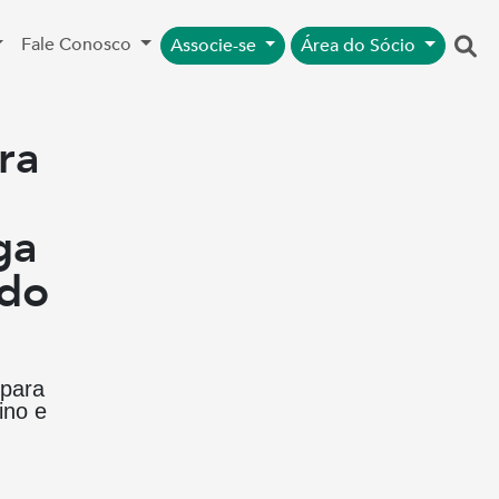
Fale Conosco
Associe-se
Área do Sócio
ra
ga
ado
 para
ino e