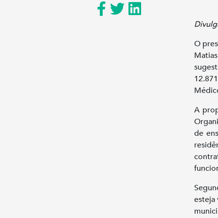
Divulg
O pres
Matia
sugest
12.871
Médic
A prop
Organi
de ens
residê
contra
funcio
Segund
esteja
munici