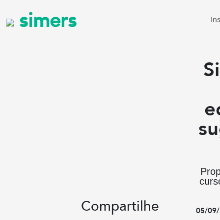
simers
In
S
e
su
Prop
curs
Compartilhe
05/09/