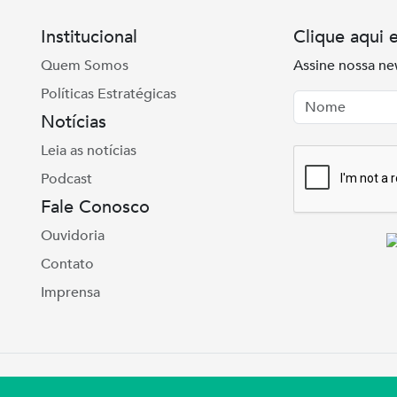
Institucional
Clique aqui 
Quem Somos
Assine nossa ne
Políticas Estratégicas
Nome
Email
Notícias
Leia as notícias
Podcast
Fale Conosco
Ouvidoria
Contato
Imprensa
e Real, 975 Petrópolis | Porto Alegre | (51) 3027