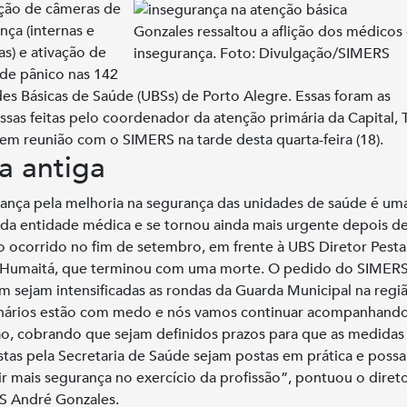
ação de câmeras de
nça (internas e
Gonzales ressaltou a aflição dos médicos
as) e ativação de
insegurança. Foto: Divulgação/SIMERS
de pânico nas 142
es Básicas de Saúde (UBSs) de Porto Alegre. Essas foram as
sas feitas pelo coordenador da atenção primária da Capital, 
 em reunião com o SIMERS na tarde desta quarta-feira (18).
a antiga
ança pela melhoria na segurança das unidades de saúde é uma
 da entidade médica e se tornou ainda mais urgente depois d
io ocorrido no fim de setembro, em frente à UBS Diretor Pesta
 Humaitá, que terminou com uma morte. O pedido do SIMERS
 sejam intensificadas as rondas da Guarda Municipal na regi
nários estão com medo e nós vamos continuar acompanhando
ão, cobrando que sejam definidos prazos para que as medidas
tas pela Secretaria de Saúde sejam postas em prática e poss
ir mais segurança no exercício da profissão”, pontuou o diret
S André Gonzales.