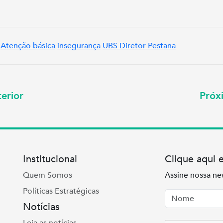
Atenção básica
insegurança
UBS Diretor Pestana
erior
Pró
Institucional
Clique aqui 
Quem Somos
Assine nossa ne
Políticas Estratégicas
Nome
Email
Notícias