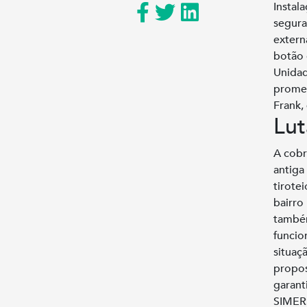
Instal
segura
extern
botão 
Unidad
promes
Frank,
Lut
A cobr
antiga
tirote
bairro
também
funcio
situaç
propos
garant
SIMER