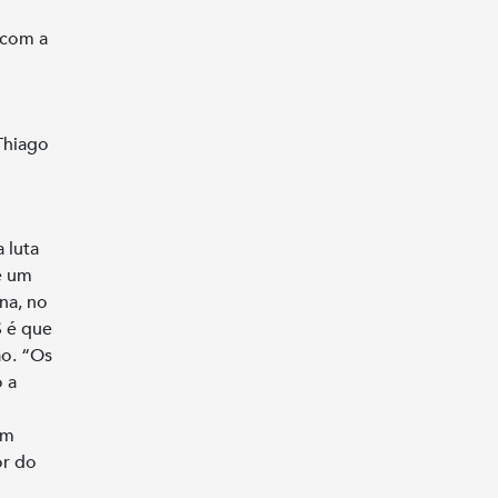
 com a
Thiago
 luta
e um
na, no
 é que
ão. “Os
 a
am
or do