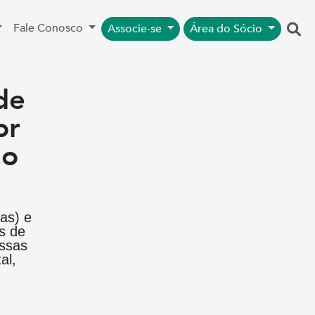
Fale Conosco
Associe-se
Área do Sócio
de
or
ão
as) e
s de
essas
al,