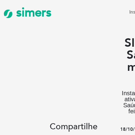
simers
In
S
S
m
Inst
ati
Saúd
fe
Compartilhe
18/10/