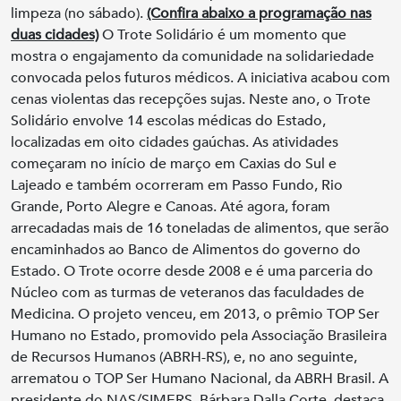
limpeza (no sábado).
(Confira abaixo a programação nas
duas cidades)
O Trote Solidário é um momento que
mostra o engajamento da comunidade na solidariedade
convocada pelos futuros médicos. A iniciativa acabou com
cenas violentas das recepções sujas. Neste ano, o Trote
Solidário envolve 14 escolas médicas do Estado,
localizadas em oito cidades gaúchas. As atividades
começaram no início de março em Caxias do Sul e
Lajeado e também ocorreram em Passo Fundo, Rio
Grande, Porto Alegre e Canoas. Até agora, foram
arrecadadas mais de 16 toneladas de alimentos, que serão
encaminhados ao Banco de Alimentos do governo do
Estado. O Trote ocorre desde 2008 e é uma parceria do
Núcleo com as turmas de veteranos das faculdades de
Medicina. O projeto venceu, em 2013, o prêmio TOP Ser
Humano no Estado, promovido pela Associação Brasileira
de Recursos Humanos (ABRH-RS), e, no ano seguinte,
arrematou o TOP Ser Humano Nacional, da ABRH Brasil. A
presidente do NAS/SIMERS, Bárbara Dalla Corte, destaca