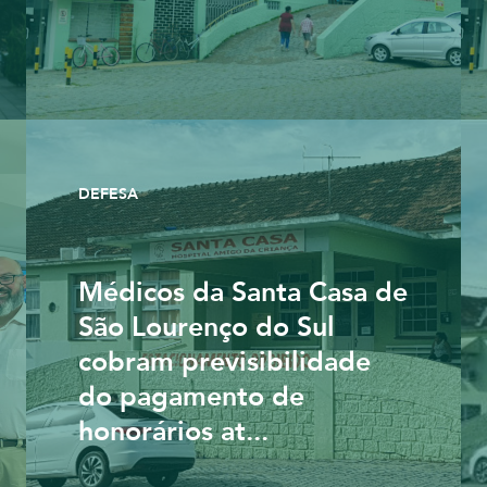
DEFESA
Médicos da Santa Casa de
São Lourenço do Sul
cobram previsibilidade
do pagamento de
honorários at...