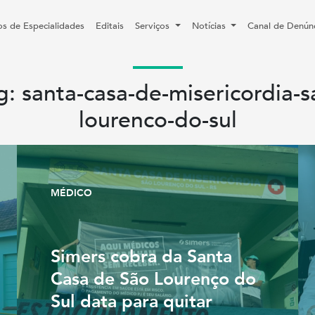
os de Especialidades
Editais
Serviços
Notícias
Canal de Denún
g: santa-casa-de-misericordia-s
lourenco-do-sul
MÉDICO
Simers cobra da Santa
Casa de São Lourenço do
Sul data para quitar