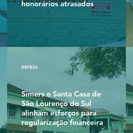
honorários atrasados
DEFESA
Simers e Santa Casa de
São Lourenço do Sul
alinham esforços para
regularização financeira