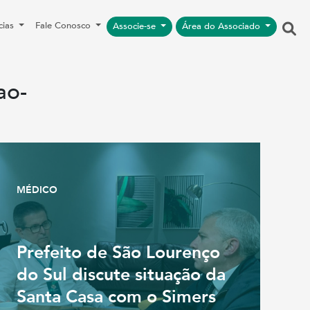
cias
Fale Conosco
Associe-se
Área do Associado
ao-
MÉDICO
Prefeito de São Lourenço
do Sul discute situação da
Santa Casa com o Simers