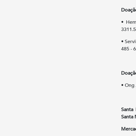
Doaçã
• Hem
3311.5
• Serv
485 - 
Doaçã
• Ong 
Santa 
Santa 
Merca