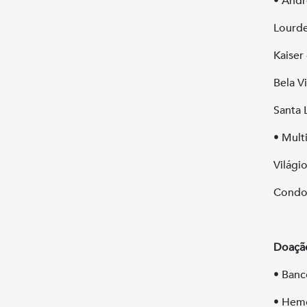
• Andr
Lourde
Kaiser
Bela Vi
Santa 
• Mult
Világi
Condor
Doaçã
• Banc
• Hemo