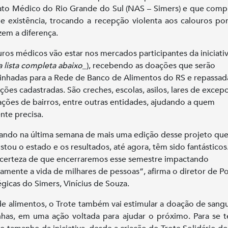
ato Médico do Rio Grande do Sul (NAS – Simers) e que comp
e existência, trocando a recepção violenta aos calouros po
zem a diferença.
uros médicos vão estar nos mercados participantes da iniciati
a lista completa abaixo_
), recebendo as doações que serão
nhadas para a Rede de Banco de Alimentos do RS e repassad
ições cadastradas. São creches, escolas, asilos, lares de excepc
ações de bairros, entre outras entidades, ajudando a quem
nte precisa.
ndo na última semana de mais uma edição desse projeto qu
stou o estado e os resultados, até agora, têm sido fantásticos
certeza de que encerraremos esse semestre impactando
vamente a vida de milhares de pessoas”, afirma o diretor de Pol
égicas do Simers, Vinícius de Souza.
e alimentos, o Trote também vai estimular a doação de sang
has, em uma ação voltada para ajudar o próximo. Para se 