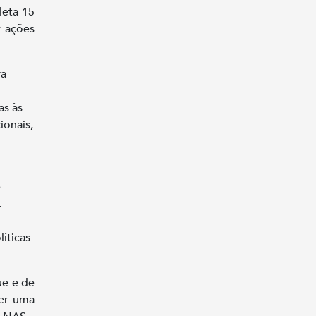
leta 15
r ações
va
as às
ionais,
e
.
íticas
ue e de
ter uma