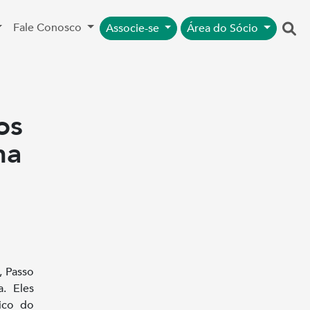
Fale Conosco
Associe-se
Área do Sócio
os
na
, Passo
. Eles
ico do