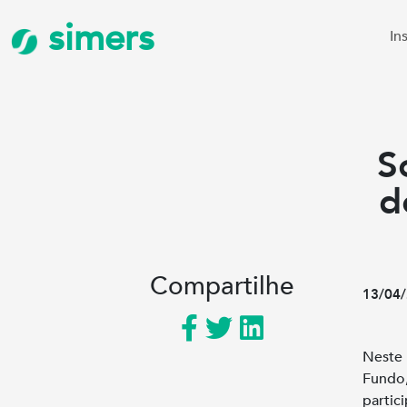
simers
In
S
d
Compartilhe
13/04/
Neste 
Fundo
parti