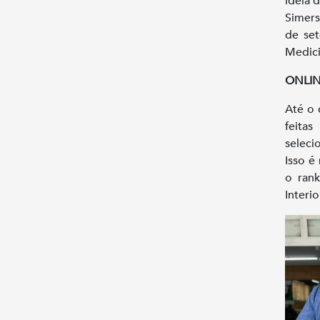
ideia 
Simers
de set
Medici
ONLI
Até o 
feita
seleci
Isso é
o rank
Interio