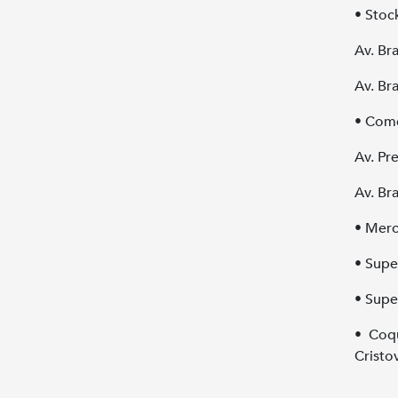
• Stoc
Av. Bra
Av. Bra
• Come
Av. Pr
Av. Bra
• Merc
• Supe
• Supe
• Coqu
Cristo