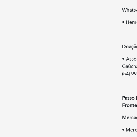
WhatsA
• Hemo
Doação
• Asso
Gaúcha
(54) 
Passo 
Fronte
Merca
• Merc