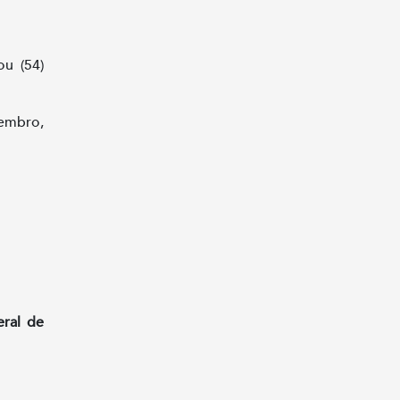
u (54)
vembro,
.7310
eral de