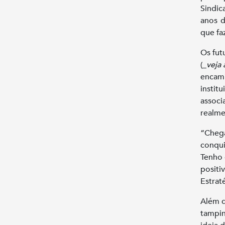
Sindic
anos d
que fa
Os fut
(_
veja 
encami
institu
associ
realme
“Chega
conqui
Tenho 
positi
Estrat
Além d
tampin