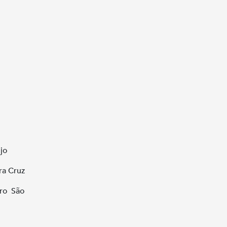
ujo
ra Cruz
rro São