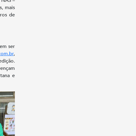
o NAS –
s, mais
uros de
dem ser
com.br
,
edição.
 vençam
itana e