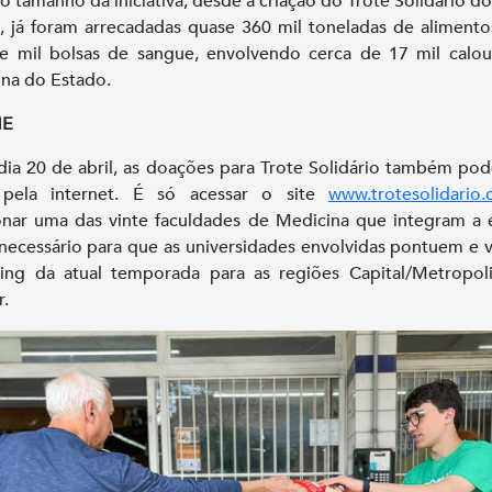
do tamanho da iniciativa, desde a criação do Trote Solidário d
, já foram arrecadadas quase 360 mil toneladas de alimento
e mil bolsas de sangue, envolvendo cerca de 17 mil calo
na do Estado.
NE
dia 20 de abril, as doações para Trote Solidário também po
s pela internet. É só acessar o site
www.trotesolidario.
onar uma das vinte faculdades de Medicina que integram a 
 necessário para que as universidades envolvidas pontuem e
ing da atual temporada para as regiões Capital/Metropol
r.