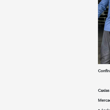
Confir
Caxias
Merca