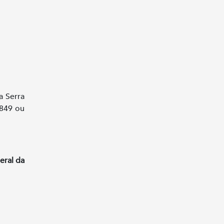
a Serra
0849 ou
eral da