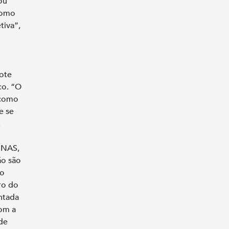
ou
como
tiva”,
ote
co. “O
 como
e se
.
 NAS,
ão são
do
ro do
ntada
com a
 de