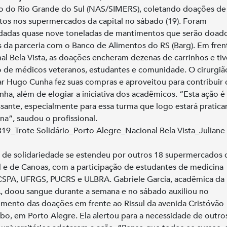
 do Rio Grande do Sul (NAS/SIMERS), coletando doações de
tos nos supermercados da capital no sábado (19). Foram
dadas quase nove toneladas de mantimentos que serão doad
s da parceria com o Banco de Alimentos do RS (Barg). Em fren
al Bela Vista, as doações encheram dezenas de carrinhos e ti
 de médicos veteranos, estudantes e comunidade. O cirurgiã
ar Hugo Cunha fez suas compras e aproveitou para contribuir
ha, além de elogiar a iniciativa dos acadêmicos. “Esta ação é
ssante, especialmente para essa turma que logo estará pratica
na”, saudou o profissional.
 de solidariedade se estendeu por outros 18 supermercados 
l e de Canoas, com a participação de estudantes de medicina
SPA, UFRGS, PUCRS e ULBRA. Gabriele Garcia, acadêmica da
 doou sangue durante a semana e no sábado auxiliou no
imento das doações em frente ao Rissul da avenida Cristóvão
o, em Porto Alegre. Ela alertou para a necessidade de outro