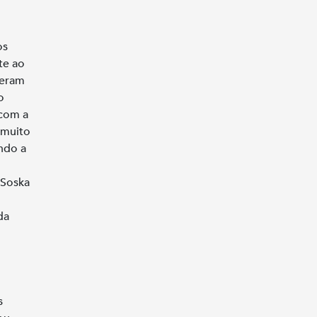
os
te ao
veram
o
 com a
 muito
ndo a
da
s