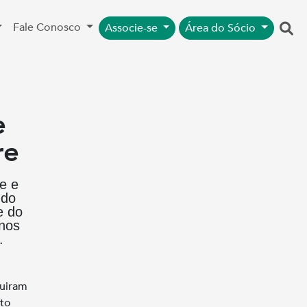
Fale Conosco
Associe-se
Área do Sócio
e
re
e e
 do
e do
nos
.
guiram
ato