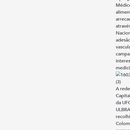
Médico
alimen
arreca
atravé
Nacion
adesão
vascul
campan
intere
medici
A rede
Capita
da UFC
ULBRA,
recolh
Colomb