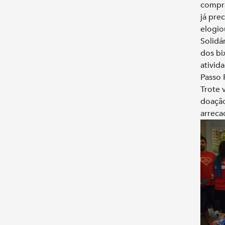
compra
já pre
elogio
Solidá
dos bi
ativid
Passo 
Trote 
doação
arreca