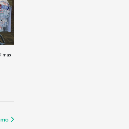
 Dimas
ximo