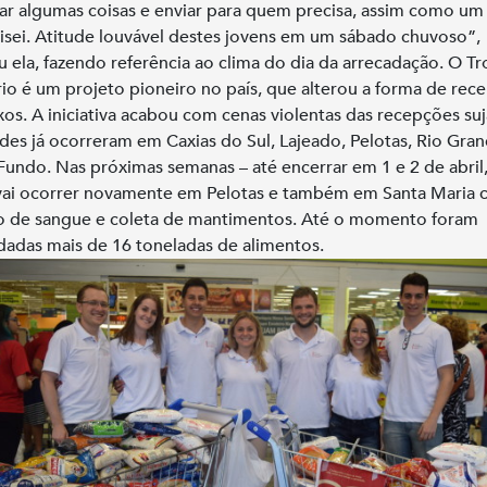
r algumas coisas e enviar para quem precisa, assim como um 
cisei. Atitude louvável destes jovens em um sábado chuvoso”,
u ela, fazendo referência ao clima do dia da arrecadação. O Tr
rio é um projeto pioneiro no país, que alterou a forma de rec
xos. A iniciativa acabou com cenas violentas das recepções suj
ades já ocorreram em Caxias do Sul, Lajeado, Pelotas, Rio Gra
Fundo. Nas próximas semanas – até encerrar em 1 e 2 de abril
vai ocorrer novamente em Pelotas e também em Santa Maria
 de sangue e coleta de mantimentos. Até o momento foram
dadas mais de 16 toneladas de alimentos.