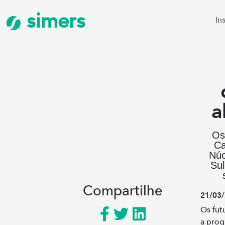
simers
In
a
Os
Ca
Núc
Su
Compartilhe
21/03/
Os fut
a prog