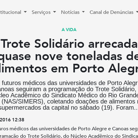
stitucional
Serviços
Notícias
Canal de Denúncias
A VIDA
Trote Solidário arrecada
quase nove toneladas d
limentos em Porto Aleg
 futuros médicos das universidades de Porto Alegr
noas seguiram a programação do Trote Solidário,
leo Acadêmico do Sindicato Médico do Rio Grand
l (NAS/SIMERS), coletando doações de alimentos 
supermercados da capital no sábado (19). Foram..
2016 12:38
uros médicos das universidades de Porto Alegre e Canoas se
ramação do Trote Solidário, do Núcleo Acadêmico do Sindic