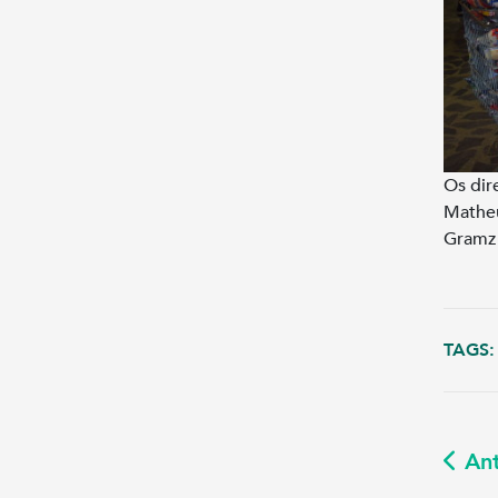
Os dir
Matheu
Gramz
TAGS:
Ant