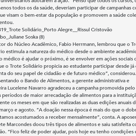
 universitários adotarem a ação. “Penso que todos os cursos, 
enos todos os da saúde, deveriam participar de campanhas 
que visam o bem-estar da população e promovem a saúde cole
entou.
tor do Núcleo Acadêmico, Fabio Herrmann, lembrou que o Tr
rio estimula a natureza do médico desde o ambiente acadêmi
o médico é ajudar o próximo, é se envolver em ações sociais
ue o Trote Solidário propicia ao estudante participar desde já 
nta do seu papel de cidadão e de futuro médico”, considerou
entando o Bando de Alimentos, a gerente administrativa e
eira Lucelene Navarro agradeceu a campanha promovida pelo
s períodos de maior arrecadação de alimentos para a instituiç
ente os meses em que são realizadas as duas edições anuais 
 março e agosto. “A doação nessa época é mais do que o dob
tamos acostumados a receber mensalmente”, conta. A apose
ete Marcondes doou três tipos de alimentos e saiu satisfeita 
ão. “Fico feliz de poder ajudar, pois hoje eu tenho condições