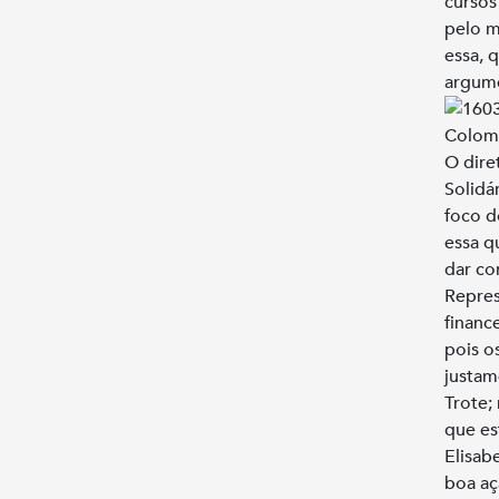
cursos
pelo m
essa, 
argum
O dire
Solidá
foco d
essa q
dar co
Repres
financ
pois o
justam
Trote;
que es
Elisab
boa aç