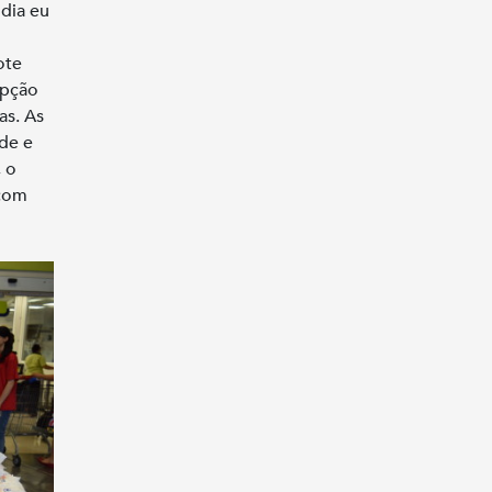
dia eu
ote
epção
as. As
nde e
, o
 com