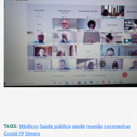
TAGS:
Médicos
Saúde pública
saúde
reunião
coronavírus
Covid-19
Simers