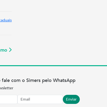
taduais
ximo
e fale com o Simers pelo WhatsApp
wsletter
Enviar