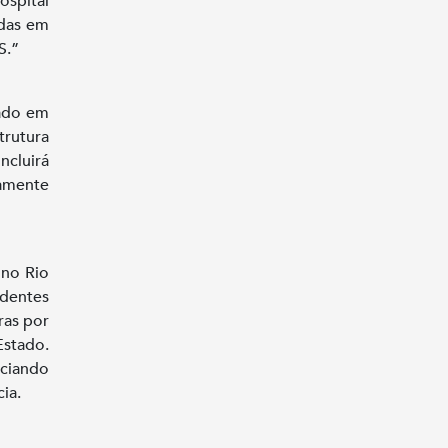
ospital
idas em
S.”
tado em
trutura
ncluirá
camente
 no Rio
identes
ras por
Estado.
nciando
ia.