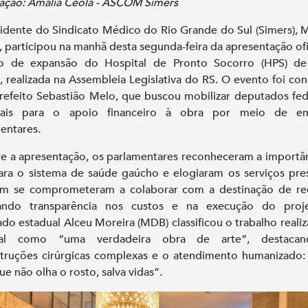
ação: Amália Ceola - ASCOM Simers
idente do Sindicato Médico do Rio Grande do Sul (Simers), 
, participou na manhã desta segunda-feira da apresentação ofi
to de expansão do Hospital de Pronto Socorro (HPS) de
, realizada na Assembleia Legislativa do RS. O evento foi co
refeito Sebastião Melo, que buscou mobilizar deputados fed
uais para o apoio financeiro à obra por meio de e
entares.
e a apresentação, os parlamentares reconheceram a importâ
ra o sistema de saúde gaúcho e elogiaram os serviços pre
m se comprometeram a colaborar com a destinação de rec
itando transparência nos custos e na execução do proj
do estadual Alceu Moreira (MDB) classificou o trabalho reali
tal como “uma verdadeira obra de arte”, destaca
truções cirúrgicas complexas e o atendimento humanizado
ue não olha o rosto, salva vidas”.