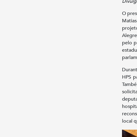
Divulg
O pres
Matias
proje
Alegre
pelo p
estad
parlam
Durant
HPS pa
També
solic
deputa
hospi
recons
local q