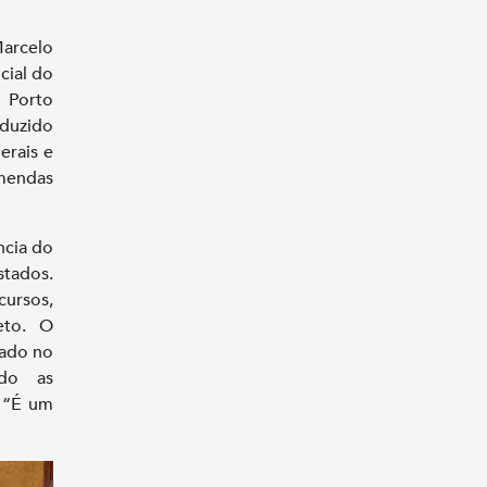
Marcelo
cial do
 Porto
nduzido
erais e
mendas
ncia do
stados.
ursos,
eto. O
zado no
ndo as
: “É um