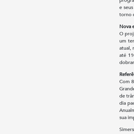
progra
e seus
torno 
Nova e
O proj
um ter
atual,
até 11
dobran
Referê
Com 81
Grande
de trâ
dia pa
Anualm
sua im
Simers