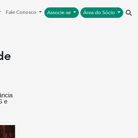
Fale Conosco
Associe-se
Área do Sócio
de
ância
S e