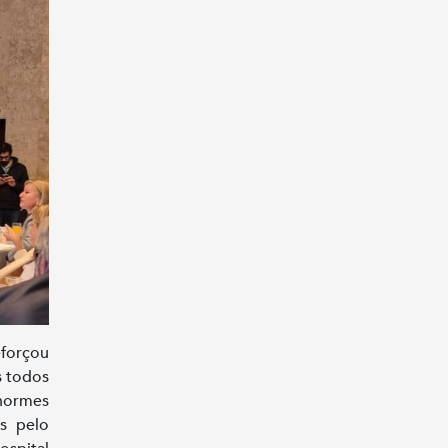
eforçou
s todos
enormes
os pelo