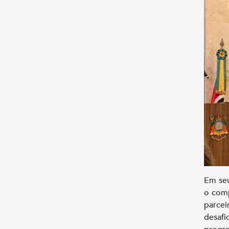
Em seu
o comp
parcei
desafi