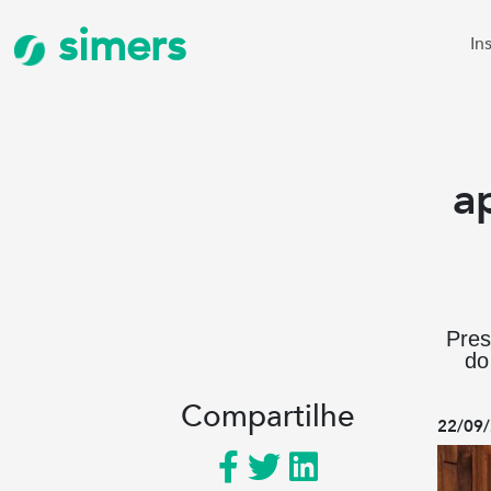
simers
In
a
Pres
do
Compartilhe
22/09/