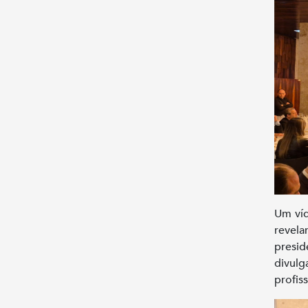
Um víd
revel
presid
divul
profis