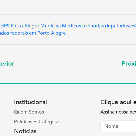
HPS Porto Alegre
Medicina
Médicos
melhorias
deputados es
dos federais
em Porto Alegre
erior
Pró
Institucional
Clique aqui 
Quem Somos
Assine nossa ne
Políticas Estratégicas
Nome
Email
Notícias