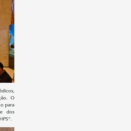
édicos,
ção. O
to para
de dos
 HPS”.