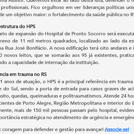
ma Assistir. Queremos estar ao lado desta luta, defender o h
 profissionais. Fico orgulhoso em ver lideranças políticas un
de um objetivo maior: o fortalecimento da saúde pública no R
strutura do HPS
eto de expansão do Hospital de Pronto Socorro será execu
reno de 11 mil metros quadrados, localizado ao lado da es
 na Rua José Bonifácio. A nova edificação terá oito andares e i
0 novos leitos, que se somarão aos 95 já existentes, prati
do a capacidade de internação da instituição.
ncia em trauma no RS
 anos de atuação, o HPS é a principal referência em trauma
 do Sul, sendo a porta de entrada para casos graves de ac
nsito, quedas, queimaduras e politraumatismos. Atende 24 ho
cientes de Porto Alegre, Região Metropolitana e interior do 
ente, mais de 150 mil pessoas passam pelo hospital, evide
portância estratégica no atendimento de urgência e emergênc
: coragem para defender e gestão para avançar!
Associe-se!