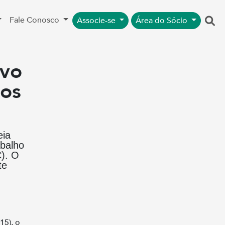
Fale Conosco
Associe-se
Área do Sócio
ivo
cos
eia
abalho
). O
te
15), o