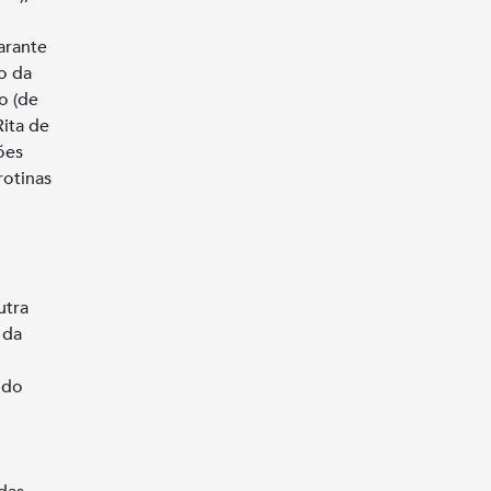
arante
o da
o (de
Rita de
ões
rotinas
utra
 da
 do