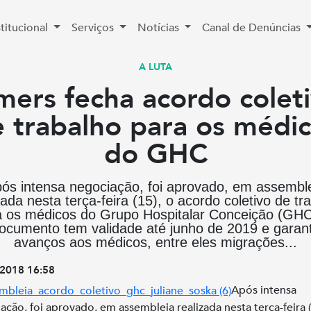
stitucional
Serviços
Notícias
Canal de Denúncias
A LUTA
mers fecha acordo colet
 trabalho para os médi
do GHC
ós intensa negociação, foi aprovado, em assembl
zada nesta terça-feira (15), o acordo coletivo de tr
a os médicos do Grupo Hospitalar Conceição (GHC
ocumento tem validade até junho de 2019 e garan
avanços aos médicos, entre eles migrações...
2018 16:58
Após intensa
ação, foi aprovado, em assembleia realizada nesta terça-feira (