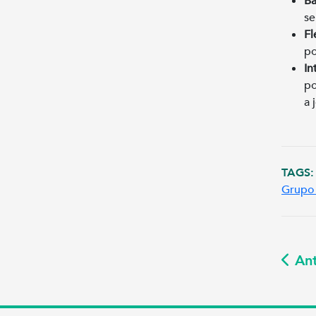
Ba
se
Fl
po
In
po
a 
TAGS:
Grupo 
Ant