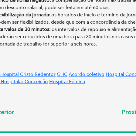
nco de horas negativo:
a compensação de horas não trabalha
m desconto salarial, pode ser feita em até 60 dias;
exibilização da jornada:
os horários de início e término da jor
dem ser flexibilizados, desde que com a concordância da chef
tervalos de 30 minutos:
os intervalos de repouso e alimentaçã
derão ser reduzidos de uma hora para 30 minutos nos casos
jornada de trabalho for superior a seis horas.
Hospital Cristo Redentor
GHC
Acordo coletivo
Hospital Con
Hospitalar Conceição
Hospital Fêmina
erior
Pró