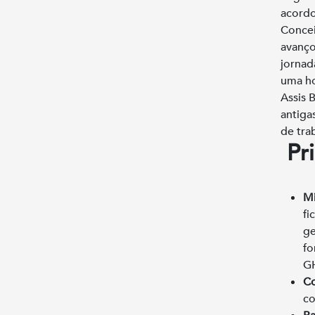
acordo
Concei
avanço
jornad
uma ho
Assis B
antiga
de tra
Pr
Mi
fi
ge
fo
G
Co
co