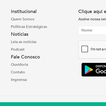
Institucional
Clique aqui 
Quem Somos
Assine nossa ne
Políticas Estratégicas
Nome
Email
Notícias
Leia as notícias
Podcast
Fale Conosco
Ouvidoria
Contato
Imprensa
e Real, 975 Petrópolis | Porto Alegre | (51) 3027