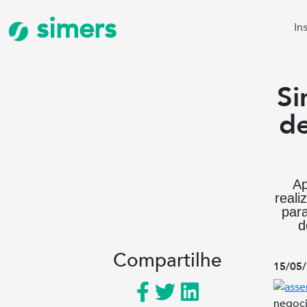
simers
In
Si
de
Ap
reali
par
d
Compartilhe
15/05/
negoci