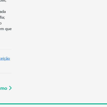
das,
nada
ia;
o
 em que
ceição
ximo