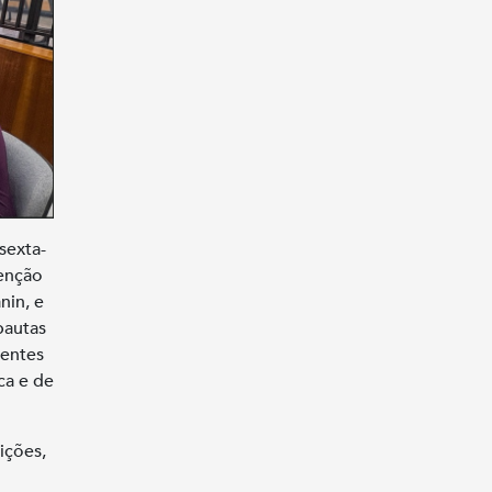
sexta-
tenção
nin, e
pautas
sentes
ca e de
ições,