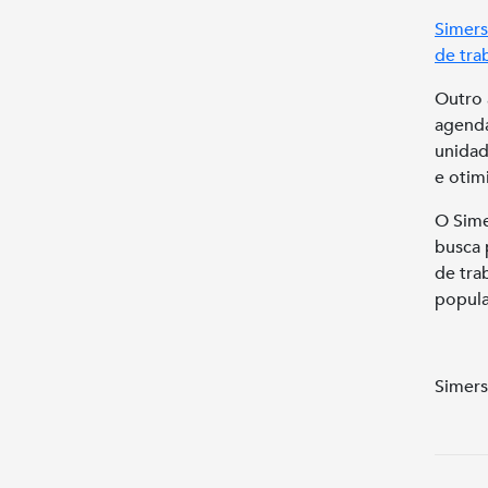
Simers
de tra
Outro 
agenda
unidad
e otim
O Sime
busca 
de tra
popula
Simers