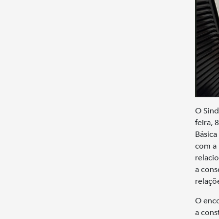
O Sind
feira,
Básica
com a 
relaci
a cons
relaçõ
O enco
a cons