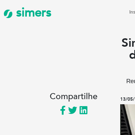
simers
In
Si
d
Reu
Compartilhe
13/05/