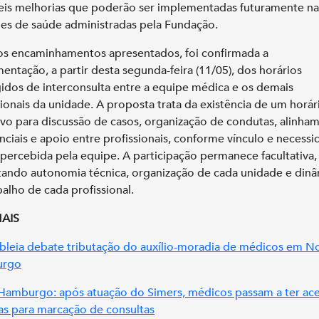
eis melhorias que poderão ser implementadas futuramente na
es de saúde administradas pela Fundação.
os encaminhamentos apresentados, foi confirmada a
entação, a partir desta segunda-feira (11/05), dos horários
idos de interconsulta entre a equipe médica e os demais
sionais da unidade. A proposta trata da existência de um horár
ivo para discussão de casos, organização de condutas, alinha
enciais e apoio entre profissionais, conforme vínculo e necess
a percebida pela equipe. A participação permanece facultativa,
tando autonomia técnica, organização de cada unidade e din
balho de cada profissional.
MAIS
leia debate tributação do auxílio-moradia de médicos em N
urgo
amburgo: após atuação do Simers, médicos passam a ter ace
s para marcação de consultas