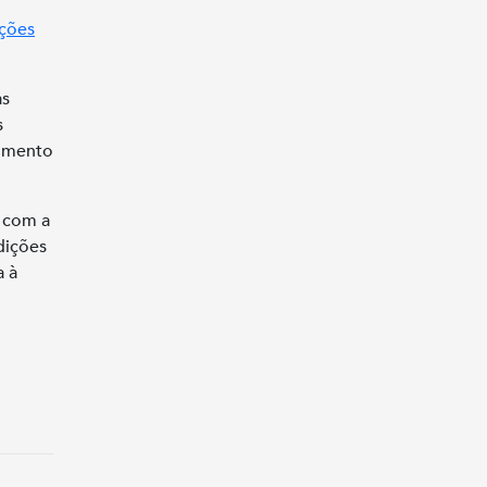
ções
às
s
dimento
e com a
dições
a à