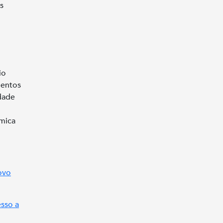
s
io
mentos
idade
âmica
ovo
sso a