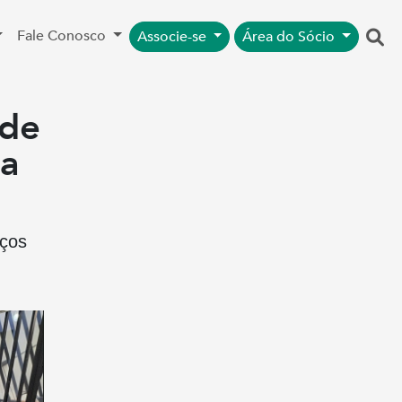
Fale Conosco
Associe-se
Área do Sócio
úde
ra
nços