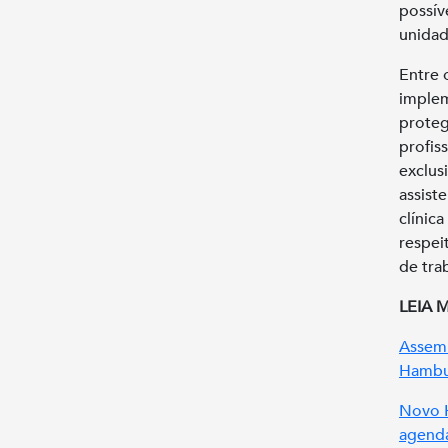
possív
unidad
Entre 
implem
proteg
profis
exclus
assist
clínic
respei
de tra
LEIA 
Assemb
Hamb
Novo H
agenda