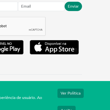
Enviar
.3737
Ver Política
periência de usuário. Ao