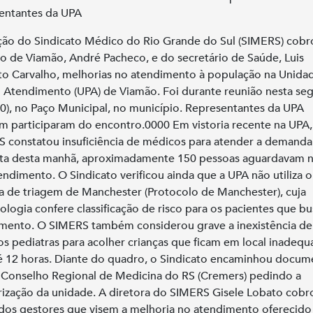
entantes da UPA
ção do Sindicato Médico do Rio Grande do Sul (SIMERS) cob
to de Viamão, André Pacheco, e do secretário de Saúde, Luis
o Carvalho, melhorias no atendimento à população na Unida
 Atendimento (UPA) de Viamão. Foi durante reunião nesta se
(10), no Paço Municipal, no município. Representantes da UPA
 participaram do encontro.0000 Em vistoria recente na UPA,
 constatou insuficiência de médicos para atender a demanda 
ita desta manhã, aproximadamente 150 pessoas aguardavam na
endimento. O Sindicato verificou ainda que a UPA não utiliza o
a de triagem de Manchester (Protocolo de Manchester), cuja
logia confere classificação de risco para os pacientes que b
mento. O SIMERS também considerou grave a inexistência de
s pediatras para acolher crianças que ficam em local inadeq
é 12 horas. Diante do quadro, o Sindicato encaminhou docum
 Conselho Regional de Medicina do RS (Cremers) pedindo a
rização da unidade. A diretora do SIMERS Gisele Lobato cobr
dos gestores que visem a melhoria no atendimento oferecido