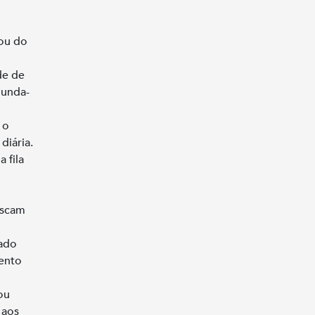
rou do
de de
gunda-
 o
diária.
 fila
uscam
uado
ento
ou
 aos