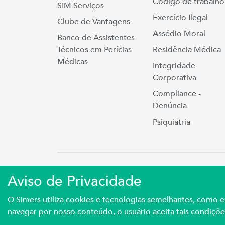
Código de trabalho
SIM Serviços
Exercício Ilegal
Clube de Vantagens
Assédio Moral
Banco de Assistentes
Técnicos em Perícias
Residência Médica
Médicas
Integridade
Corporativa
Compliance -
Denúncia
Psiquiatria
Simers © 2023 | Rua Coronel Cort
Aviso de Privacidade
Sindicato Médico Do Rio Grande Do S
O Simers utiliza cookies e tecnologias semelhantes, como
navegar por nosso conteúdo, o usuário aceita tais condiçõe