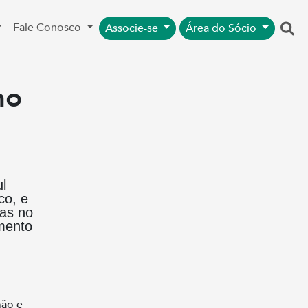
Fale Conosco
Associe-se
Área do Sócio
no
l
co, e
ias no
mento
mão e