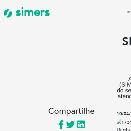
simers
In
S
(SIM
do se
aten
Compartilhe
10/04/
Direto