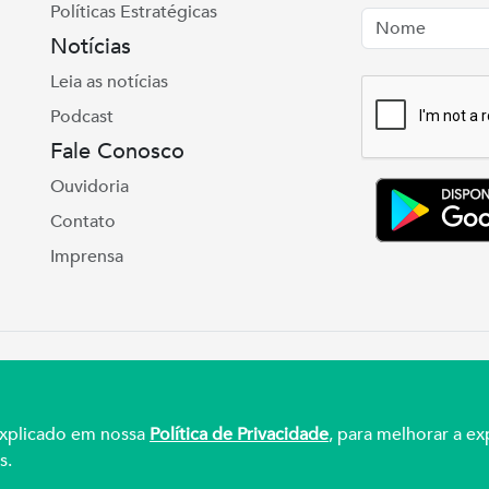
Políticas Estratégicas
Nome
Email
Notícias
Leia as notícias
Podcast
Fale Conosco
Ouvidoria
Contato
Imprensa
e Real, 975 Petrópolis | Porto Alegre | (51) 3027
ul – CNPJ 92.990.498/0001-03
 explicado em nossa
Política de Privacidade
, para melhorar a ex
s.