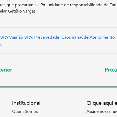
tes que procuram a UPA, unidade de responsabilidade da Fu
alar Getúlio Vargas.
UPA Viamão
UPA; Precariedade; Caos na saúde
Atendimento
o
erior
Pró
Institucional
Clique aqui 
Quem Somos
Assine nossa ne