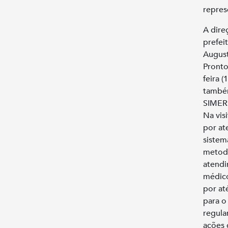
repres
A dire
prefei
August
Pronto
feira 
também
SIMERS
Na vis
por at
sistem
metodo
atendi
médico
por at
para o
regula
ações 