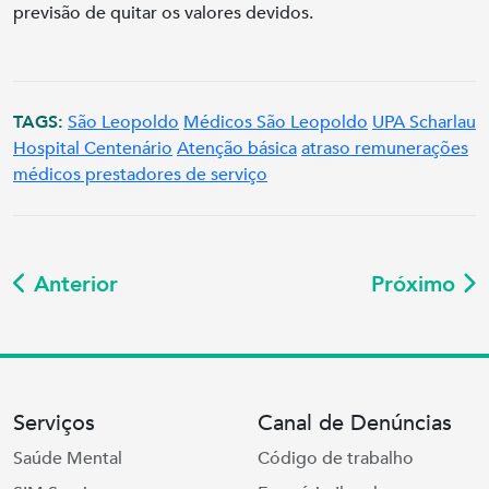
previsão de quitar os valores devidos.
TAGS:
São Leopoldo
Médicos São Leopoldo
UPA Scharlau
Hospital Centenário
Atenção básica
atraso remunerações
médicos prestadores de serviço
Anterior
Próximo
Serviços
Canal de Denúncias
Saúde Mental
Código de trabalho