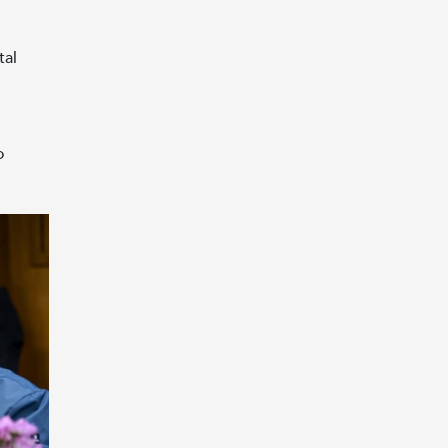
tal
o