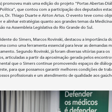
s) promoveu mais uma edição do projeto "Portas Abertas-Diá
Política", que contou com a participação dos deputados estad
s, Dr. Thiago Duarte e Airton Artus. O evento teve como obj
r e alinhar estratégias quanto aos grandes temas da Medicin
são na Assembleia Legislativa do Rio Grande do Sul.
idente do Simers, Marcos Rovinski, destacou a importância d
ma como uma ferramenta essencial para levar as demandas m
lamento. Segundo Rovinski, já foram diversas vitórias para os
s, articuladas a partir da aproximação gerada pelos encontro
ental que o Simers continue promovendo espaços de diálog
ste, para que possamos garantir melhores condições de trab
ossos profissionais e um atendimento de qualidade aos gaúch