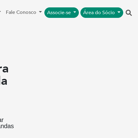
Fale Conosco
Associe-se
Área do Sócio
ra
da
ar
andas