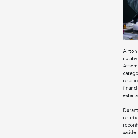
Airton
na ati
Assemb
catego
relaci
financ
estar 
Durant
recebe
reconh
saúde 