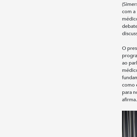
(Simer
com a 
médico
debate
discus
O pres
progra
ao par
médico
fundam
como e
para n
afirma.