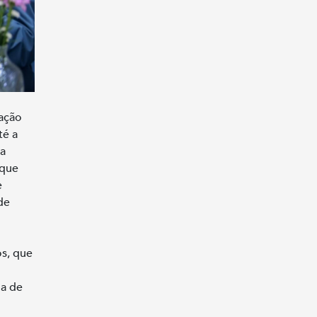
pação
té a
da
 que
e
de
s, que
ma de