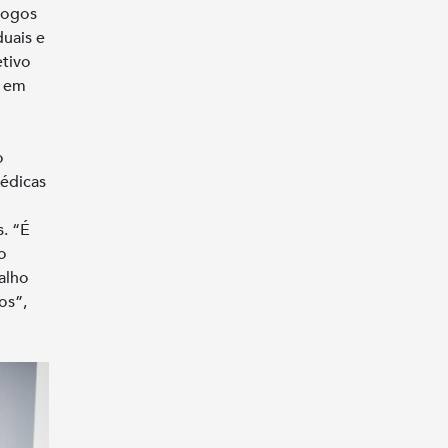
logos
uais e
etivo
a em
o
édicas
s. “É
o
alho
os”,