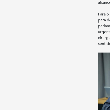
alcance
Para o
para d
parlam
urgent
cirurg
sentid