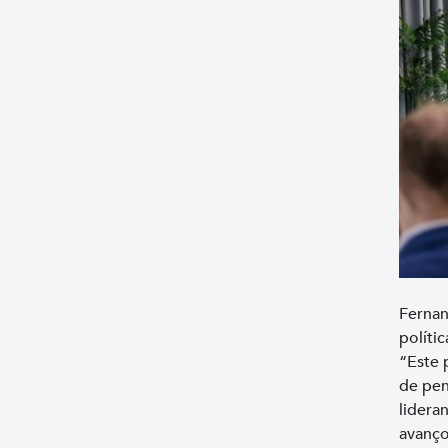
Fernan
políti
“Este 
de pen
lidera
avanço