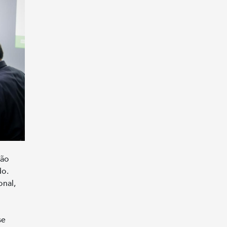
ção
do.
onal,
se