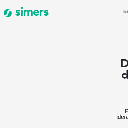
simers
In
D
d
P
lide