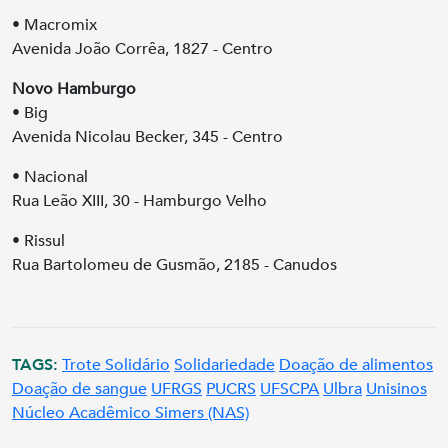
• Macromix
Avenida João Corrêa, 1827 - Centro
Novo Hamburgo
• Big
Avenida Nicolau Becker, 345 - Centro
• Nacional
Rua Leão XIII, 30 - Hamburgo Velho
• Rissul
Rua Bartolomeu de Gusmão, 2185 - Canudos
TAGS:
Trote Solidário
Solidariedade
Doação de alimentos
Doação de sangue
UFRGS
PUCRS
UFSCPA
Ulbra
Unisinos
Núcleo Acadêmico Simers (NAS)