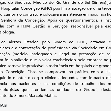
ção do Sindicato Médico do Rio Grande do Sul (Simers) j
Hospitalar Conceição (GHC) pôs fim à atuação de uma terce
o cumpria o contrato e colocava a assistência em risco nos ho
 Senhora da Conceição. Após os questionamentos, a insti
ndiu com a HJM Gestão e Serviços, responsável pela esc
siologia.
 os alertas listados pelo Simers ao GHC, estavam e
letas e a contratação de profissionais via Sociedade em C
ipação (modelo inadequado e ilegal na prestação de ser
 foi sinalizado que o valor estabelecido pela empresa no
nico tornava impraticável a assistência em hospitais de grand
o Conceição. “Isso se comprovou na prática, com a H
guindo manter o corpo clínico adequado, com impacto dir
tência aos pacientes e nas condições de trabalho dos m
esiologistas que atendem as unidades do Grupo”, dest
ente do Simers, Marcelo Matias.
MAIS