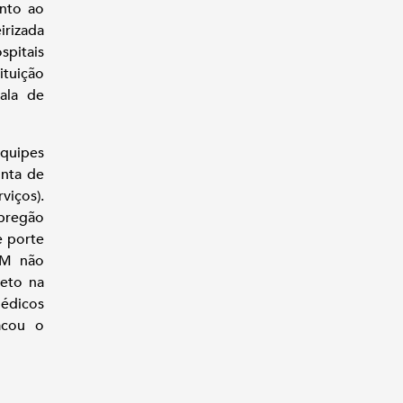
unto ao
irizada
spitais
tuição
ala de
quipes
onta de
viços).
 pregão
e porte
JM não
eto na
édicos
acou o