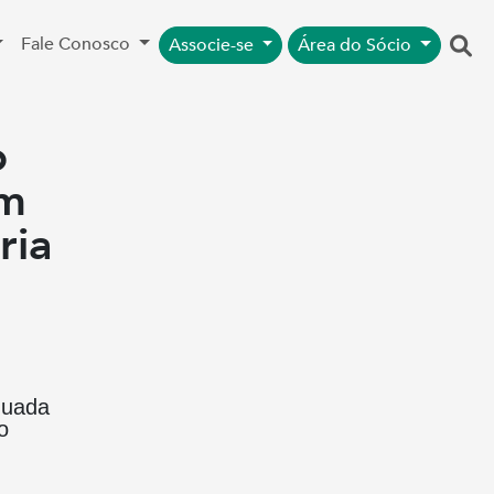
Fale Conosco
Associe-se
Área do Sócio
o
om
ria
quada
o