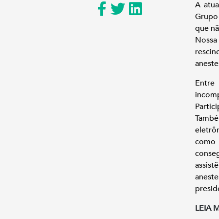
A atua
Grupo 
que nã
Nossa
resci
aneste
Entre
incomp
Partic
Também
eletrô
como 
conse
assis
anest
presid
LEIA 