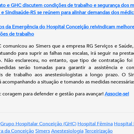
ato e GHC discutem condições de trabalho e segurança dos 
 e Sindisaúde-RS se reúnem para alinhar demandas dos médi
s da Emergência do Hospital Conceição reivindicam melhor
ões de trabalho
comunicou ao Simers que a empresa RG Serviços e Saúde,
atuando para suprir as falhas nas escalas, irá seguir na prest
o. Não esclareceu, no entanto, que tipo de contratação foi 
edidas serão tomadas para garantir a assistência e con
is de trabalho aos anestesiologistas a longo prazo. O Si
á acompanhando a situação e tomando as medidas necessária
: coragem para defender e gestão para avançar!
Associe-se!
Grupo Hospitalar Conceição (GHC)
Hospital Fêmina
Hospital
a da Conceição
Simers
Anestesiologia
Terceirização