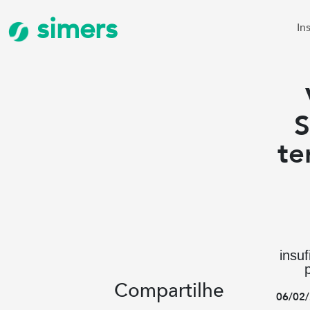
simers
In
S
te
insu
Compartilhe
06/02/