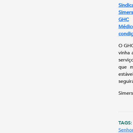
Sindic
Simers
GHC
Médico
condiç
O GHC 
vinha 
serviç
que m
estáve
seguir
Simers
TAGS:
Senhor