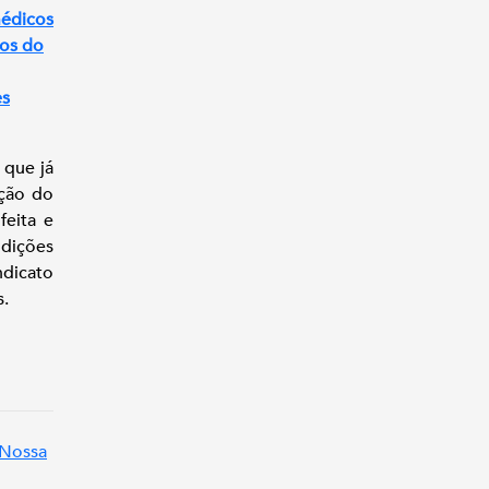
médicos
cos do
es
 que já
ação do
feita e
dições
ndicato
s.
 Nossa