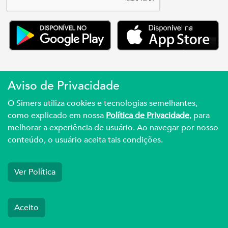
Aviso de Privacidade
Simers © 2023 | Rua Coronel Corte Real, 975
O Simers utiliza cookies e tecnologias semelhantes,
Petrópolis | Porto Alegre | (51) 3027.3737
como explicado em nossa
Política de Privacidade
, para
melhorar a experiência de usuário. Ao navegar por nosso
Sindicato Médico Do Rio Grande Do Sul – CNPJ
conteúdo, o usuário aceita tais condições.
92.990.498/0001-03
Ver Política
Aceito