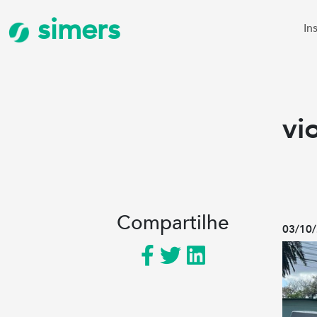
simers
In
vi
Compartilhe
03/10/