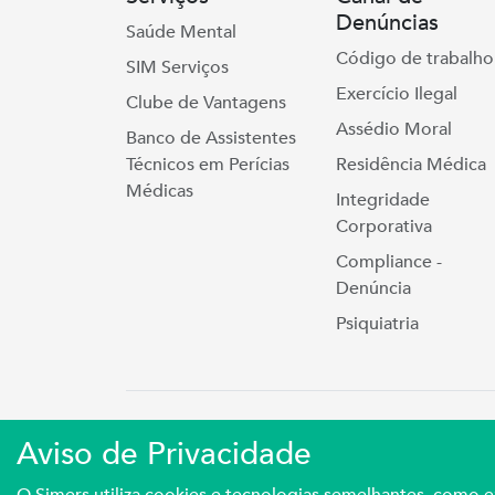
Denúncias
Saúde Mental
Código de trabalho
SIM Serviços
Exercício Ilegal
Clube de Vantagens
Assédio Moral
Banco de Assistentes
Técnicos em Perícias
Residência Médica
Médicas
Integridade
Corporativa
Compliance -
Denúncia
Psiquiatria
Simers © 2023 | Rua Coronel Cort
Aviso de Privacidade
Sindicato Médico Do Rio Grande Do S