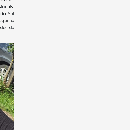
ionais.
 do Sul
aqui na
ido da