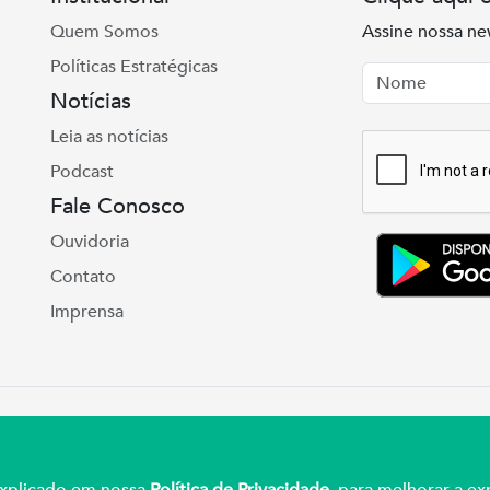
Quem Somos
Assine nossa ne
Políticas Estratégicas
Nome
Email
Notícias
Leia as notícias
Podcast
Fale Conosco
Ouvidoria
Contato
Imprensa
e Real, 975 Petrópolis | Porto Alegre | (51) 3027
ul – CNPJ 92.990.498/0001-03