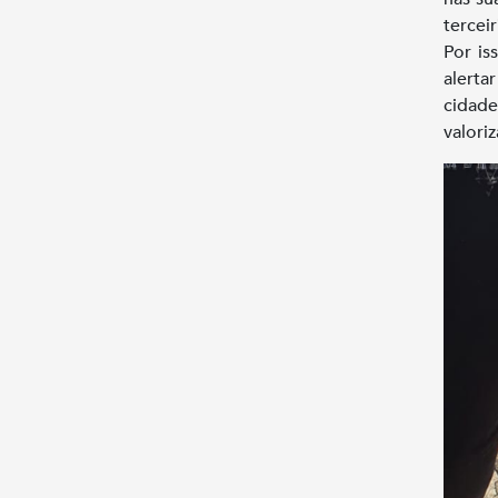
tercei
Por is
alerta
cidad
valori