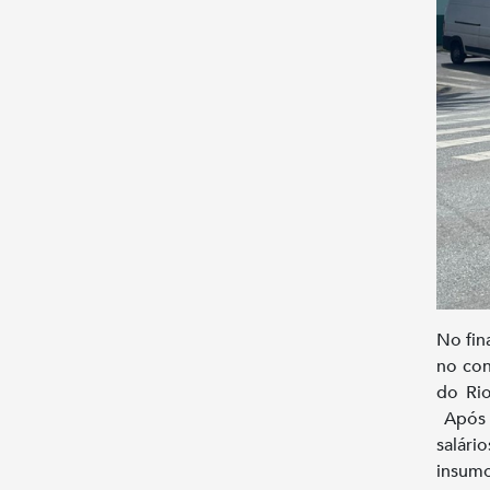
No fin
no con
do Rio
Após a
salári
insum