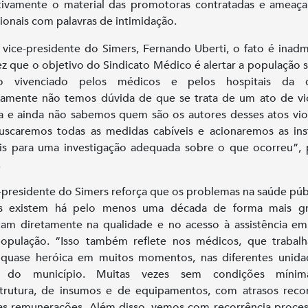
tivamente o material das promotoras contratadas e ameaç
sionais com palavras de intimidação.
 vice-presidente do Simers, Fernando Uberti, o fato é inadmi
z que o objetivo do Sindicato Médico é alertar a população 
io vivenciado pelos médicos e pelos hospitais da c
camente não temos dúvida de que se trata de um ato de vi
ca e ainda não sabemos quem são os autores desses atos vio
scaremos todas as medidas cabíveis e acionaremos as ins
ais para uma investigação adequada sobre o que ocorreu”,
.
-presidente do Simers reforça que os problemas na saúde púb
s existem há pelo menos uma década de forma mais gr
am diretamente na qualidade e no acesso à assistência e
população. “Isso também reflete nos médicos, que trabal
 quase heróica em muitos momentos, nas diferentes unida
 do município. Muitas vezes sem condições míni
strutura, de insumos e de equipamentos, com atrasos reco
as remunerações. Além disso, vemos com recorrência proce