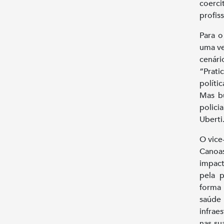
coerci
profis
Para o
uma ve
cenár
“Prati
políti
Mas bu
polici
Uberti
O vice
Canoa
impact
pela 
forma
saúde
infrae
nas su