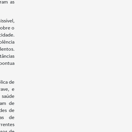
aram as
ssível,
sobre o
idade.
olência
lentos.
tâncias
 pontua
lica de
ave, e
m saúde
ham de
des de
mas de
rrentes
ssos de