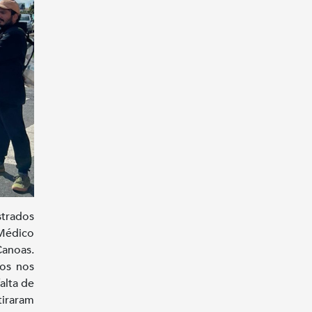
strados
 Médico
Canoas.
sos nos
alta de
iraram