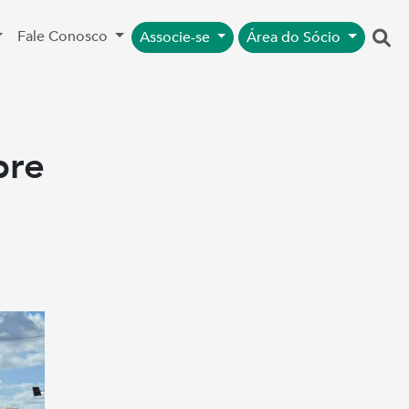
Fale Conosco
Associe-se
Área do Sócio
bre