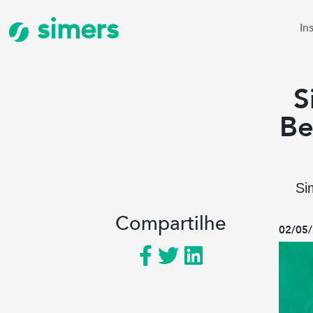
simers
In
S
Be
Si
Compartilhe
02/05/