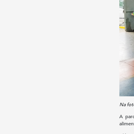
Na fot
A par
alimen