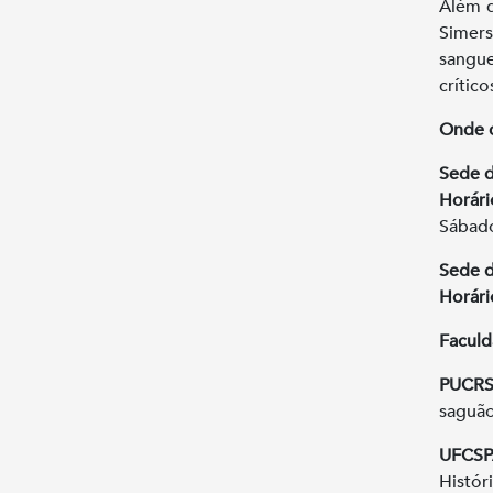
Além d
Simer
sangu
crítico
Onde c
Sede d
Horári
Sábado
Sede 
Horári
Faculd
PUCRS
saguão
UFCSP
Histór