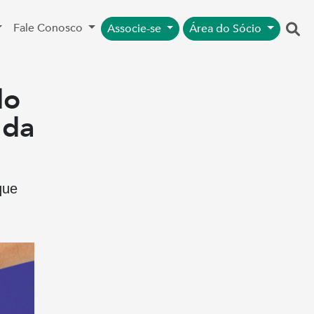
Fale Conosco
Associe-se
Área do Sócio
do
 da
que