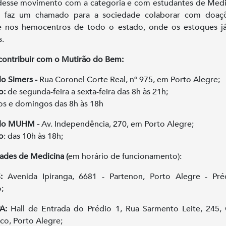
esse movimento com a categoria e com estudantes de Medi
s faz um chamado para a sociedade colaborar com doaç
e nos hemocentros de todo o estado, onde os estoques já
s.
ontribuir com o Mutirão do Bem:
o Simers -
Rua Coronel Corte Real, nº 975, em Porto Alegre;
o:
de segunda-feira a sexta-feira das 8h às 21h;
s e domingos das 8h às 18h
do MUHM -
Av. Independência, 270, em Porto Alegre;
o
: das 10h às 18h;
ades de Medicina (
em horário de funcionamento):
:
Avenida Ipiranga, 6681 - Partenon, Porto Alegre - Pré
;
A:
Hall de Entrada do Prédio 1, Rua Sarmento Leite, 245,
ico, Porto Alegre;