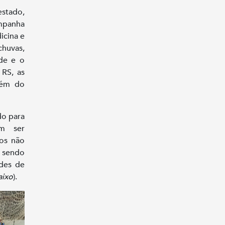
estado,
mpanha
icina e
chuvas,
de e o
RS, as
lém do
do para
em ser
tos não
o sendo
des de
aixo
).