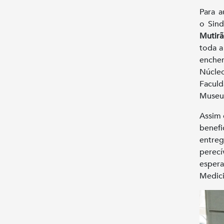
Para a
o Sin
Mutir
toda a
enche
Núcle
Facul
Museu 
Assim 
benef
entreg
perecí
esper
Medici