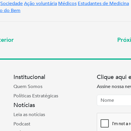
Sociedade
Ação voluntária
Médicos
Estudantes de Medicina
ão do Bem
erior
Pró
Institucional
Clique aqui 
Quem Somos
Assine nossa ne
Políticas Estratégicas
Nome
Email
Notícias
Leia as notícias
Podcast