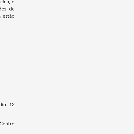
cina, o
ões de
 estão
dio 12
 Centro