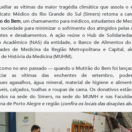
uxiliar as vítimas da maior tragédia climática que assola o 
dicato Médico do Rio Grande do Sul (Simers) retoma a ca
ão do Bem
, um chamamento para médicos, estudantes de Med
 sociedade para minimizar o sofrimento dos atingidos pelas 
ntes e desabamentos. A ação reúne o Hub de Solidarieda
o Acadêmico (NAS) da entidade, o Banco de Alimentos do 
dades de Medicina da Região Metropolitana e Capital, a
de História da Medicina (MUHM).
como no ano passado — quando o Mutirão do Bem foi lança
iciar as vítimas das enchentes de setembro, pod
ues agasalhos, água mineral, material de higiene e alimen
veis, calçados, toalhas e roupas de cama. Os donativos estã
ados na sede do Simers, na sede do MUMH e nas Faculda
na de Porto Alegre e região (
confira os locais das doações ab