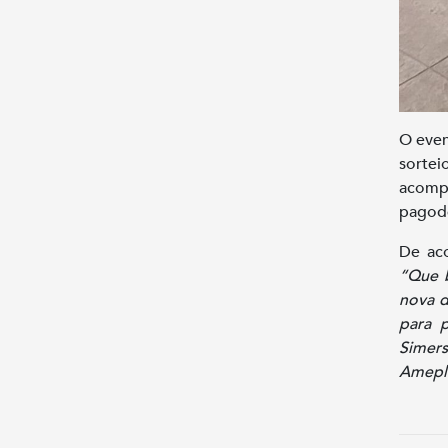
O even
sorte
acomp
pagode
De aco
“Que 
nova d
para 
Simer
Amepla