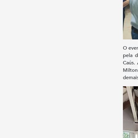
O even
pela d
Caús.
Milto
demais