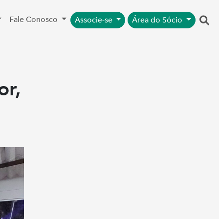
Fale Conosco
Associe-se
Área do Sócio
or,