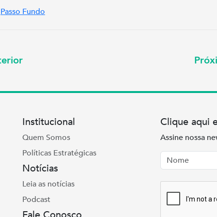
Passo Fundo
erior
Pró
Institucional
Clique aqui 
Quem Somos
Assine nossa ne
Políticas Estratégicas
Nome
Email
Notícias
Leia as notícias
Podcast
Fale Conosco