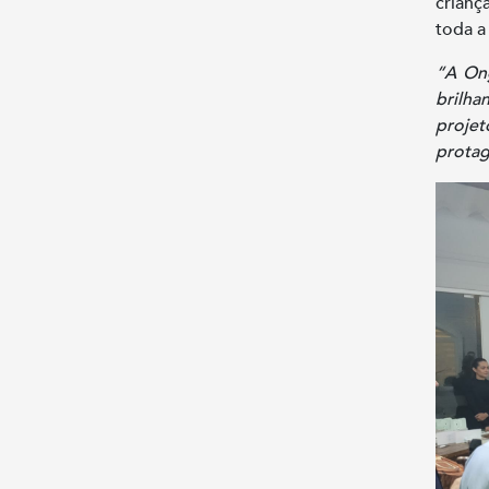
crianç
toda a
“A On
brilha
projet
protag