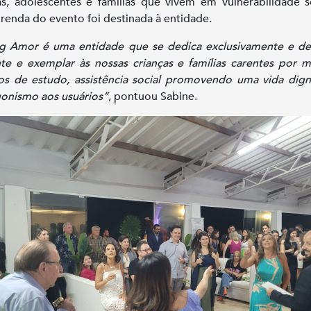
as, adolescentes e famílias que vivem em vulnerabilidade s
 renda do evento foi destinada à entidade.
g Amor é uma entidade que se dedica exclusivamente e de
nte e exemplar às nossas crianças e famílias carentes por 
os de estudo, assistência social promovendo uma vida dig
onismo aos usuários”
, pontuou Sabine.