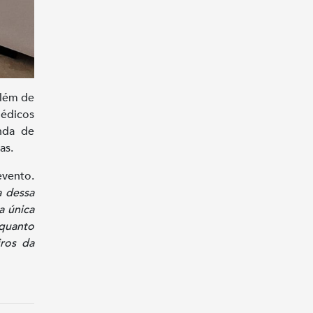
além de
édicos
nda de
as.
evento.
 dessa
a única
quanto
ros da