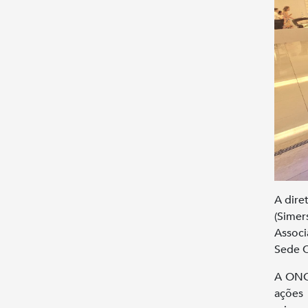
A dire
(Simer
Associ
Sede 
A ONG 
ações 