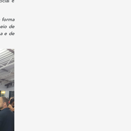
ocial e
 forma
meio de
na e de