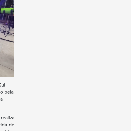
Sul
o pela
na
realiza
vida de