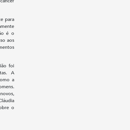
 câncer
te para
amente
ão é o
sso aos
imentos
ião foi
tas. A
como a
homens.
novos,
Cláudia
obre o