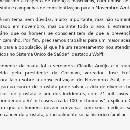
encialismo a respeito de doenças masculinas, com ênfase ao
stata e campanhas de conscientização para o Novembro Azul.
é um tema, sem dúvidas, muito importante, mas não somen
ratado em novembro, mas durante todo o ano. É extrem
sário que os homens se conscientizem de que a prevenç
 caminho. Por fim, precisamos trabalhar para um maior ace
 para a população, já que há um represamento nos atend
icos no Sistema Único de Saúde”, destacou Wolff.
onente da pauta foi a vereadora Cláudia Araújo e a reun
zida pelo presidente da Cosmam, vereador José Frei
dora falou sobre a conscientização do Novembro Azul, e 
ção ao câncer de próstata pode salvar a vida de diversos 
ncer de próstata é um dos incidentes, com 71 mil casos 
pondendo a 67 mil casos a cada 100 mil homens”, explicou. 
ltou que os homens devem conversar com seus médicos s
de câncer de próstata, principalmente se há histórico familiar.