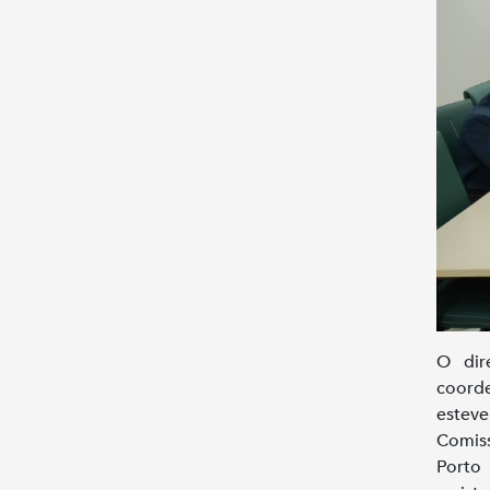
O dir
coorde
esteve
Comis
Porto