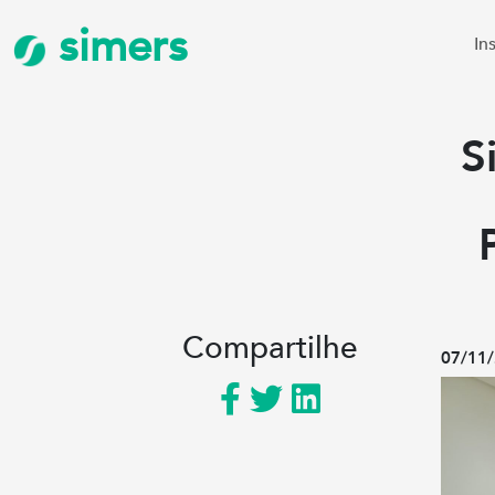
simers
In
S
Compartilhe
07/11/