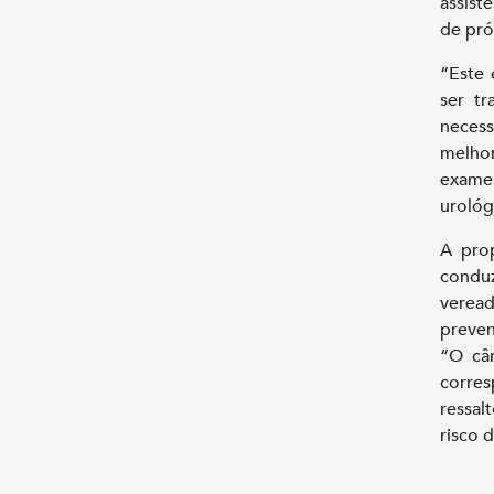
assist
de pró
“Este 
ser t
neces
melhor
exames
urológ
A prop
condu
verea
preven
“O câ
corres
ressa
risco 