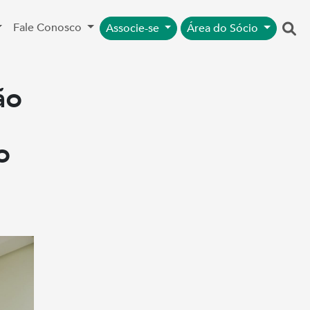
Fale Conosco
Associe-se
Área do Sócio
ão
o