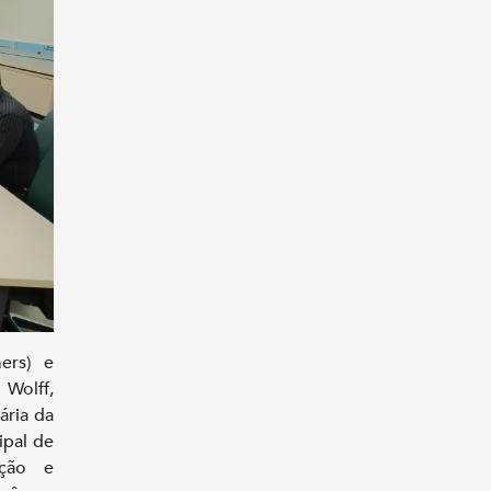
ers) e
 Wolff,
ária da
pal de
ação e