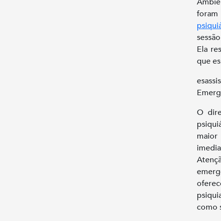
Ambie
fora
psiqui
sessão
Ela re
que es
esass
Emergê
O dir
psiqui
maior 
imedi
Atenç
emerg
ofere
psiqui
como s