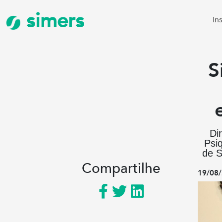
simers
In
S
Di
Psiq
de S
Compartilhe
19/08/