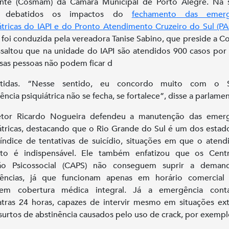
nte (Cosmam) da Câmara Municipal de Porto Alegre. Na s
m debatidos os impactos do
fechamento das emerg
átricas do IAPI e do Pronto Atendimento Cruzeiro do Sul (P
 foi conduzida pela vereadora Tanise Sabino, que preside a 
ssaltou que na unidade do IAPI são atendidos 900 casos por
sas pessoas não podem ficar d
istidas. “Nesse sentido, eu concordo muito com o S
ncia psiquiátrica não se fecha, se fortalece”, disse a parlamen
etor Ricardo Nogueira defendeu a manutenção das emerg
átricas, destacando que o Rio Grande do Sul é um dos esta
índice de tentativas de suicídio, situações em que o aten
ato é indispensável. Ele também enfatizou que os Cent
ão Psicossocial (CAPS) não conseguem suprir a deman
ências, já que funcionam apenas em horário comercial
cem cobertura médica integral. Já a emergência con
atras 24 horas, capazes de intervir mesmo em situações ex
urtos de abstinência causados pelo uso de crack, por exempl