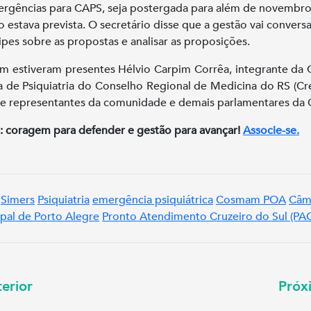
rgências para CAPS, seja postergada para além de novembro
 estava prevista. O secretário disse que a gestão vai convers
ipes sobre as propostas e analisar as proposições.
 estiveram presentes Hélvio Carpim Corrêa, integrante da
a de Psiquiatria do Conselho Regional de Medicina do RS (Cr
e representantes da comunidade e demais parlamentares da 
: coragem para defender e gestão para avançar!
Associe-se.
Simers
Psiquiatria
emergência psiquiátrica
Cosmam POA
Câm
pal de Porto Alegre
Pronto Atendimento Cruzeiro do Sul (PA
erior
Pró