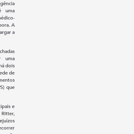
rgência
 é uma
médico-
bora. A
argar a
echadas
or uma
há dois
Rede de
imentos
PS) que
ipais e
Ritter,
ejuízos
ecorrer