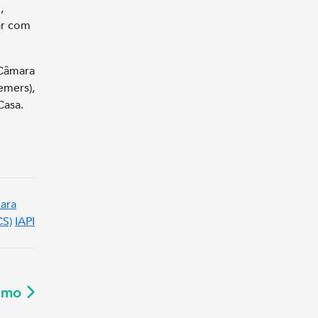
,
ar com
 Câmara
emers),
Casa.
ara
CS)
IAPI
ximo