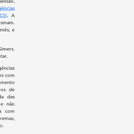
essão,
ências
ACS)
. A
Cosmam.
 mês, e
imers.
tar.
ências
dos com
dimento
ros de
da das
 e não
ta com
tremas,
o.