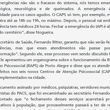
ergências não são o fracasso do sistema, nós temos eme
ológica, neurológica e de queimados. A emergência
idade para os casos agudos. O CAPS só tem, por exemplo, 
atra até as 18h ou 19h, no máximo. Depois, o pessoal vai em
ncia tem médicos 24 horas. Fechar a emergência do IAPI é al
do cemitério”, disse Nogueira.
ecretário de Saúde, Fernando Ritter, garantiu que não serão f
ências, mas que esses atendimentos vão passar p
formação”. Segundo ele, esse processo vem sendo discutido 
Ele apresentou um organograma sobre o funcionamento da 
o Psicossocial (RAPS) de Porto Alegre e disse que os atend
feitos nos seis novos Centros de Atenção Psicossocial (CA
implementados na cidade.
umento assinado por médicos, psiquiatras, servidores munic
nistas do PACS, que foi encaminhado ao secretário Fernando 
ontado que “o fechamento desses serviços acarretará pr
icativos à população, que provavelmente passará a ter de r