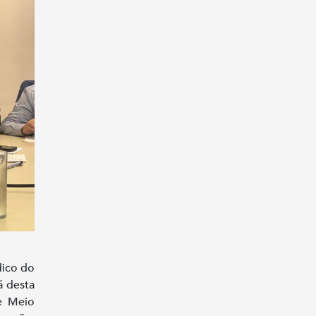
dico do
ã desta
 e Meio