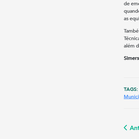
de eme
quando
as equ
Também
Técnic
além d
Simers
TAGS:
Munici
Ant