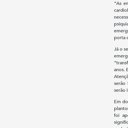
“As em
cardi
necess
psiqui
emergê
porta 
Já o s
emerg
“trans
anos. 
Atençã
serão 
serão 
Em doc
planto
foi ap
signif