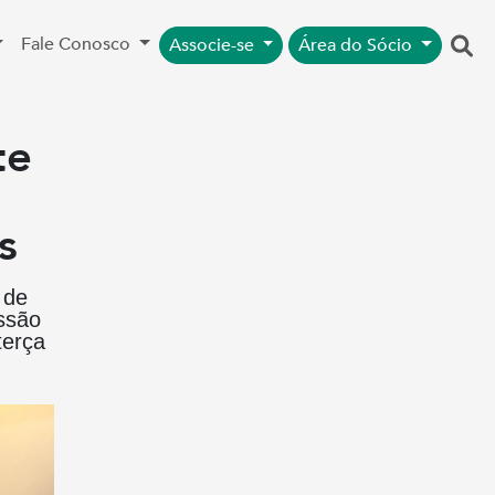
Fale Conosco
Associe-se
Área do Sócio
te
s
 de
issão
terça