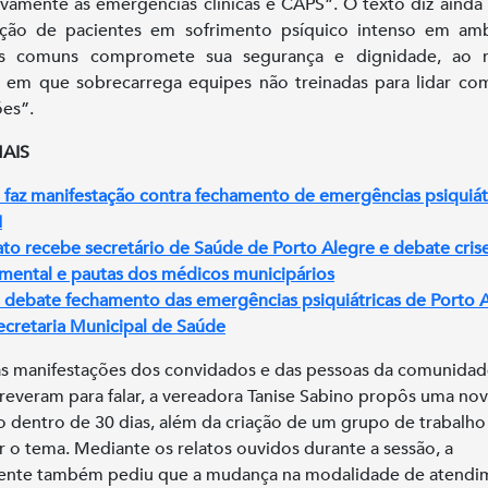
ivamente às emergências clínicas e CAPS”. O texto diz ainda
ição de pacientes em sofrimento psíquico intenso em amb
cos comuns compromete sua segurança e dignidade, ao
em que sobrecarrega equipes não treinadas para lidar co
ões”.
MAIS
 faz manifestação contra fechamento de emergências psiquiát
I
ato recebe secretário de Saúde de Porto Alegre e debate cris
mental e pautas dos médicos municipários
 debate fechamento das emergências psiquiátricas de Porto 
cretaria Municipal de Saúde
s manifestações dos convidados e das pessoas da comunida
creveram para falar, a vereadora Tanise Sabino propôs uma no
o dentro de 30 dias, além da criação de um grupo de trabalho
ir o tema. Mediante os relatos ouvidos durante a sessão, a
ente também pediu que a mudança na modalidade de atendi