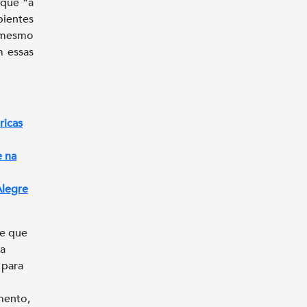
 que “a
ientes
 mesmo
m essas
ricas
e na
Alegre
de que
va
 para
mento,