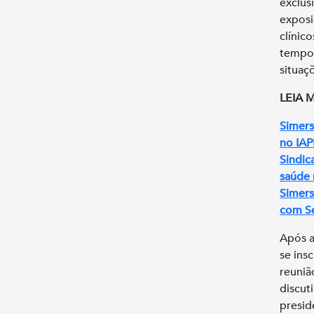
exclus
expos
clíni
tempo 
situaç
LEIA 
Simers
no IAP
Sindic
saúde 
Simers
com Se
Após a
se ins
reuniã
discut
presid