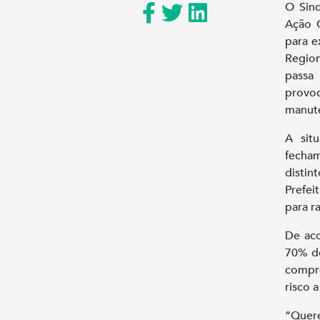
O Sin
Ação C
para e
Region
passa 
provoc
manute
A sit
fecha
distin
Prefei
para r
De aco
70% do
compro
risco 
“Quer