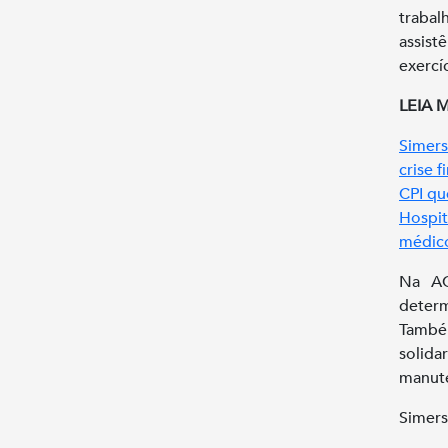
traba
assist
exercí
LEIA 
Simers
crise 
CPI qu
Hospi
médic
Na AC
deter
També
solida
manute
Simers