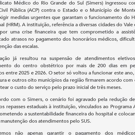
dicato Médico do Rio Grande do Sul (Simers) ingressou c
ivil Pública (ACP) contra o Estado e o Município de Mon
xigir medidas urgentes que garantam o funcionamento do H
al (HRM). A instituição, referência a diversas cidades do Vale 
por uma crise financeira que tem comprometido a assist
ado atrasos no pagamento dos honorários médicos, dificul
nção das escalas.
uação já resultou na suspensão de atendimentos eletivo
mento do centro obstétrico por mais de 200 dias em pe
tos entre 2025 e 2026. O setor só voltou a funcionar este ano,
tura e outros oito municípios da região firmarem acordo co
atear o custo do serviço pelo prazo inicial de três meses.
rdo com o Simers, o cenário foi agravado pela redução d
s repasses estaduais à instituição, vinculados ao Programa As
metendo a sustentabilidade financeira do hospital e coloc
a manutenção dos atendimentos pelo SUS.
emos não apenas garantir o pagamento dos médico