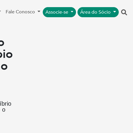
Fale Conosco
Associe-se
Área do Sócio
o
pio
ao
íbrio
e o