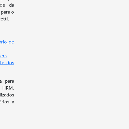
ade da
 para o
etti.
ário de
mers
te dos
a para
o HRM.
izados
ários à