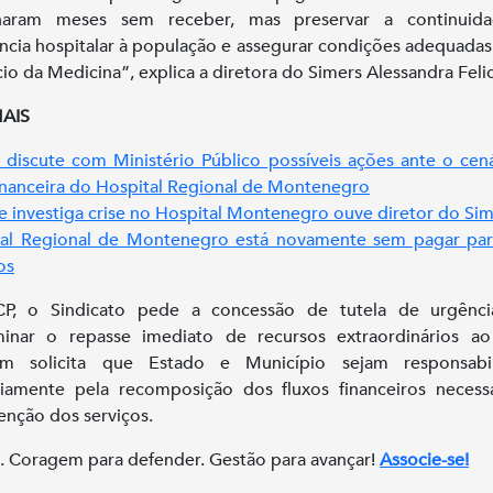
lharam meses sem receber, mas preservar a continuid
ência hospitalar à população e assegurar condições adequadas
cio da Medicina”, explica a diretora do Simers Alessandra Felic
MAIS
 discute com Ministério Público possíveis ações ante o cen
financeira do Hospital Regional de Montenegro
e investiga crise no Hospital Montenegro ouve diretor do Si
tal Regional de Montenegro está novamente sem pagar par
os
P, o Sindicato pede a concessão de tutela de urgênci
minar o repasse imediato de recursos extraordinários a
m solicita que Estado e Município sejam responsabil
riamente pela recomposição dos fluxos financeiros necess
nção dos serviços.
. Coragem para defender. Gestão para avançar!
Associe-se!