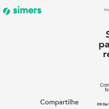
simers
In
pa
r
Com 
fi
Compartilhe
09/06/