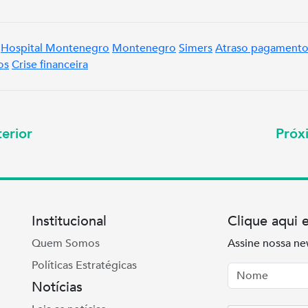
Hospital Montenegro
Montenegro
Simers
Atraso pagament
os
Crise financeira
erior
Pró
Institucional
Clique aqui 
Quem Somos
Assine nossa ne
Políticas Estratégicas
Nome
Email
Notícias