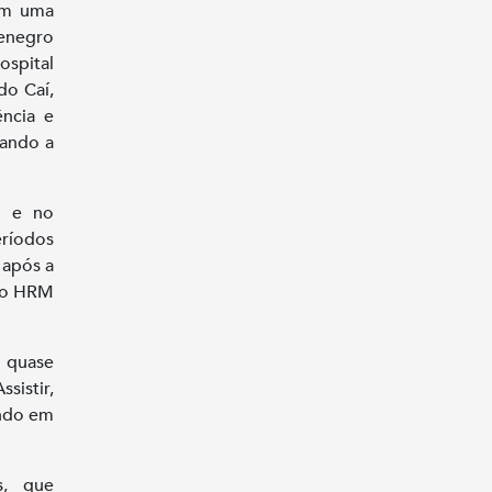
om uma
tenegro
ospital
do Caí,
ência e
tando a
s e no
ríodos
 após a
m o HRM
e quase
sistir,
ando em
s, que