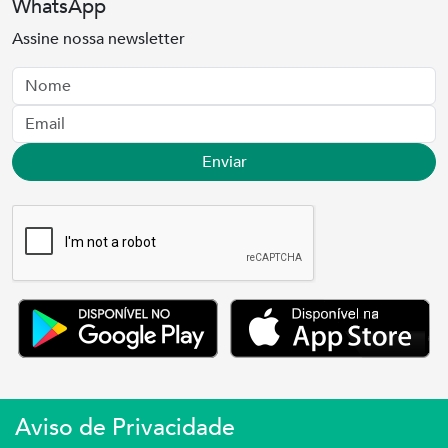
WhatsApp
Assine nossa newsletter
Nome
Email
Enviar
Aviso de Privacidade