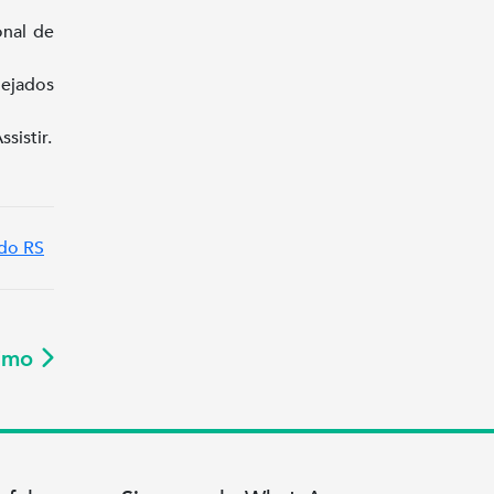
onal de
nejados
sistir.
do RS
ximo