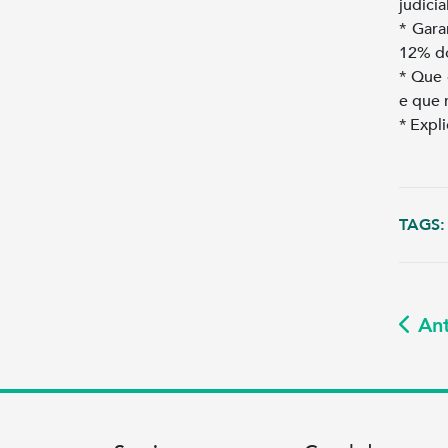
judici
* Gara
12% do
* Que 
e que 
* Expli
TAGS:
Ant