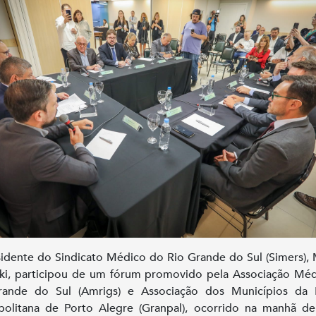
idente do Sindicato Médico do Rio Grande do Sul (Simers),
ki, participou de um fórum promovido pela Associação Mé
rande do Sul (Amrigs) e Associação dos Municípios da 
olitana de Porto Alegre (Granpal), ocorrido na manhã de