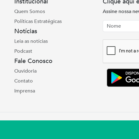
Institucional
Clique aqui 
Quem Somos
Assine nossa ne
Políticas Estratégicas
Nome
Email
Notícias
Leia as notícias
Podcast
Fale Conosco
Ouvidoria
Contato
Imprensa
e Real, 975 Petrópolis | Porto Alegre | (51) 3027
ul – CNPJ 92.990.498/0001-03