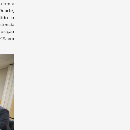
u com a
Duarte,
tido o
tência
posição
12% em