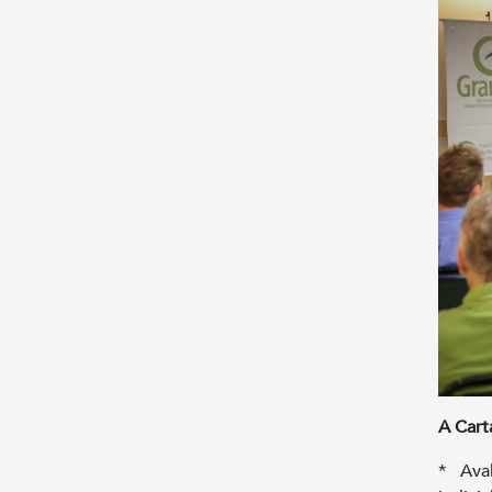
A Cart
* Ava