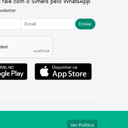
e fale com o Simers pelo WhatsApp
wsletter
Enviar
.3737
Ver Política