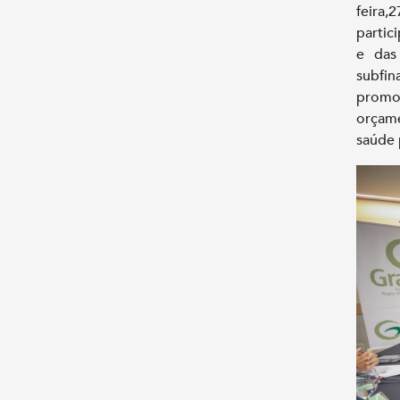
feira,
partic
e das
subfi
promov
orçam
saúde 