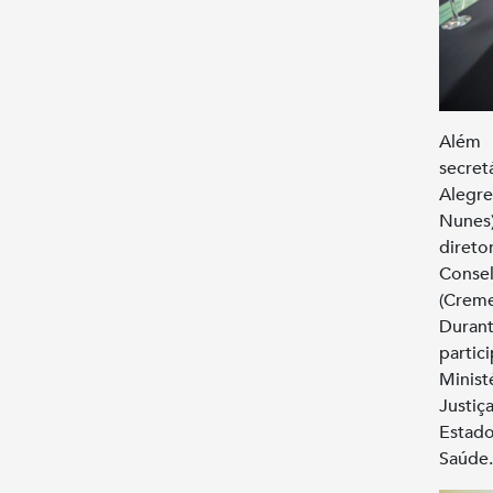
Além 
secret
Alegre
Nunes)
diret
Conse
(Creme
Durant
partic
Minist
Justi
Estad
Saúde.