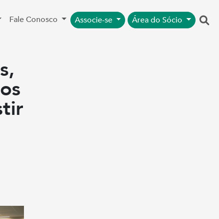
Fale Conosco
Associe-se
Área do Sócio
s,
cos
tir