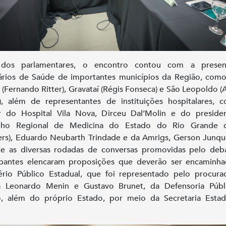
dos parlamentares, o encontro contou com a prese
ários de Saúde de importantes municípios da Região, com
 (Fernando Ritter), Gravataí (Régis Fonseca) e São Leopoldo (
, além de representantes de instituições hospitalares,
or do Hospital Vila Nova, Dirceu Dal’Molin e do preside
lho Regional de Medicina do Estado do Rio Grande 
rs), Eduardo Neubarth Trindade e da Amrigs, Gerson Junque
e as diversas rodadas de conversas promovidas pelo deb
ipantes elencaram proposições que deverão ser encaminh
ério Público Estadual, que foi representado pelo procur
ça Leonardo Menin e Gustavo Brunet, da Defensoria Públ
o, além do próprio Estado, por meio da Secretaria Estad