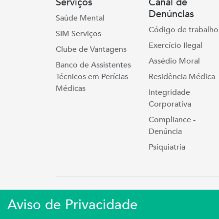
Serviços
Canal de
Denúncias
Saúde Mental
Código de trabalho
SIM Serviços
Exercício Ilegal
Clube de Vantagens
Assédio Moral
Banco de Assistentes
Técnicos em Perícias
Residência Médica
Médicas
Integridade
Corporativa
Compliance -
Denúncia
Psiquiatria
Simers © 2023 | Rua Coronel Cort
Aviso de Privacidade
Sindicato Médico Do Rio Grande Do S