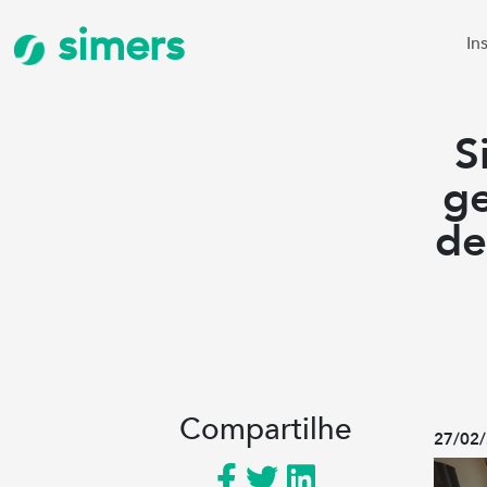
simers
In
S
ge
de
Compartilhe
27/02/