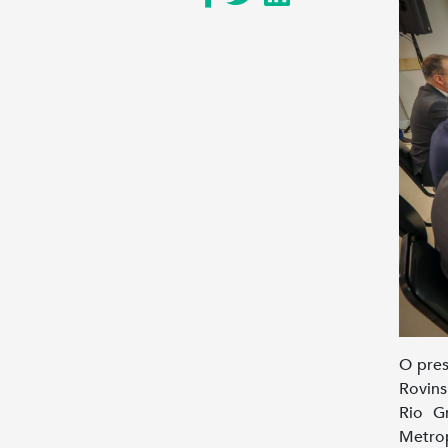
O pres
Rovins
Rio G
Metrop