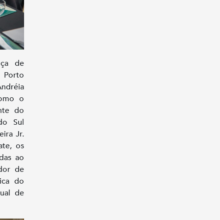
nça de
o Porto
Andréia
 como o
nte do
do Sul
ira Jr.
ate, os
adas ao
ador de
ica do
ual de