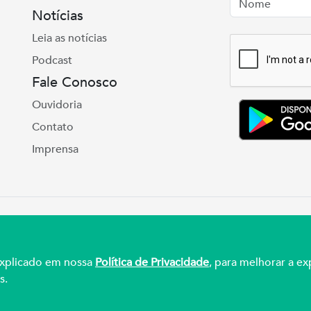
Notícias
Leia as notícias
Podcast
Fale Conosco
Ouvidoria
Contato
Imprensa
e Real, 975 Petrópolis | Porto Alegre | (51) 3027
ul – CNPJ 92.990.498/0001-03
 explicado em nossa
Política de Privacidade
, para melhorar a ex
s.