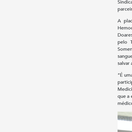
Sindi
parcei
A pla
Hemoce
Doares
pelo 
Soment
sangu
salvar 
“É uma
parti
Medici
que a 
médico