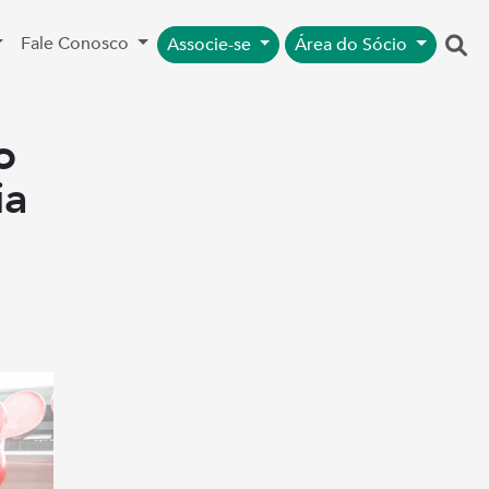
Fale Conosco
Associe-se
Área do Sócio
o
ia