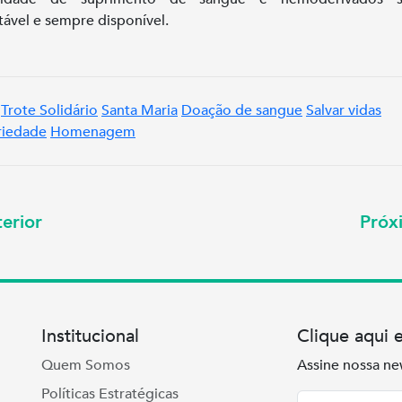
tável e sempre disponível.
Trote Solidário
Santa Maria
Doação de sangue
Salvar vidas
riedade
Homenagem
erior
Pró
Institucional
Clique aqui 
Quem Somos
Assine nossa ne
Políticas Estratégicas
Nome
Email