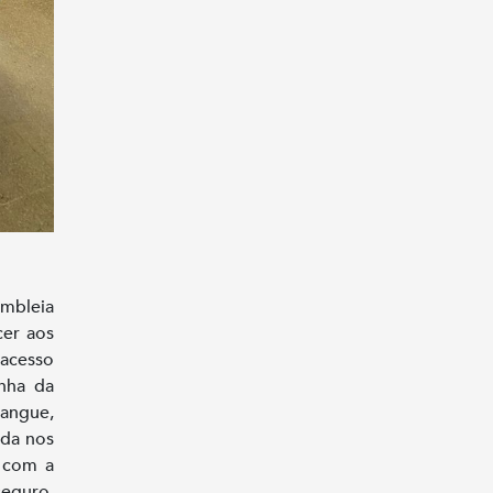
mbleia
cer aos
 acesso
anha da
angue,
ada nos
, com a
eguro,