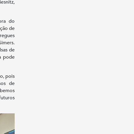
snitz,
ora do
ação de
tregues
imers.
lsas de
a pode
o, pois
sos de
Sabemos
futuros