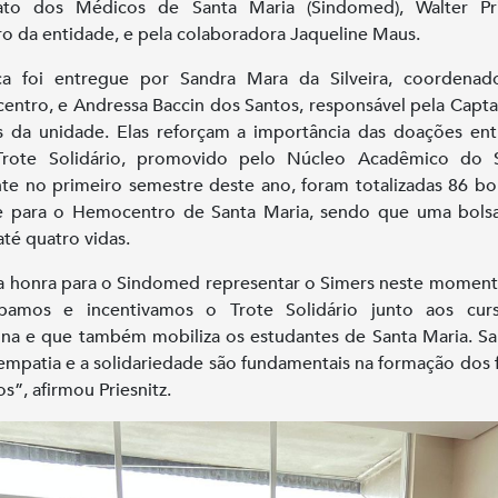
cato dos Médicos de Santa Maria (Sindomed), Walter Prie
ro da entidade, e pela colaboradora Jaqueline Maus.
ca foi entregue por Sandra Mara da Silveira, coordenad
ntro, e Andressa Baccin dos Santos, responsável pela Capt
 da unidade. Elas reforçam a importância das doações en
Trote Solidário, promovido pelo Núcleo Acadêmico do S
e no primeiro semestre deste ano, foram totalizadas 86 bo
e para o Hemocentro de Santa Maria, sendo que uma bols
até quatro vidas.
 honra para o Sindomed representar o Simers neste moment
cipamos e incentivamos o Trote Solidário junto aos cur
na e que também mobiliza os estudantes de Santa Maria. 
empatia e a solidariedade são fundamentais na formação dos 
s”, afirmou Priesnitz.