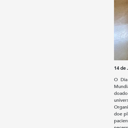
14 de
O Dia
Mundia
doador
univer
Organ
doe pl
pacien
neces