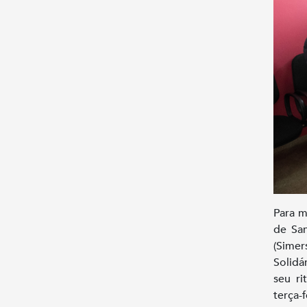
Para m
de Sa
(Simer
Solidá
seu ri
terça-