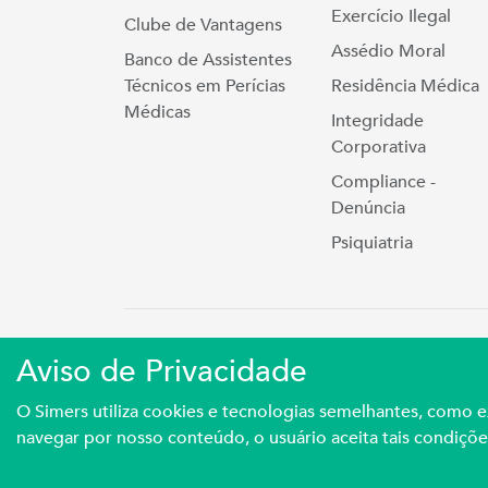
Exercício Ilegal
Clube de Vantagens
Assédio Moral
Banco de Assistentes
Técnicos em Perícias
Residência Médica
Médicas
Integridade
Corporativa
Compliance -
Denúncia
Psiquiatria
Simers © 2023 | Rua Coronel Cort
Aviso de Privacidade
Sindicato Médico Do Rio Grande Do S
O Simers utiliza cookies e tecnologias semelhantes, como
navegar por nosso conteúdo, o usuário aceita tais condiçõe