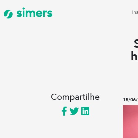
simers
In
h
Compartilhe
15/06/