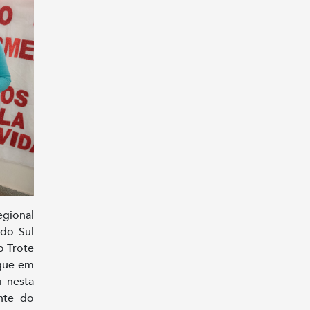
egional
do Sul
o Trote
ngue em
u nesta
ente do