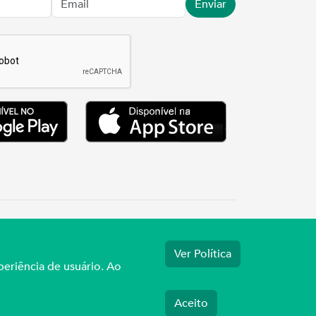
Enviar
.3737
Ver Política
periência de usuário. Ao
Aceito