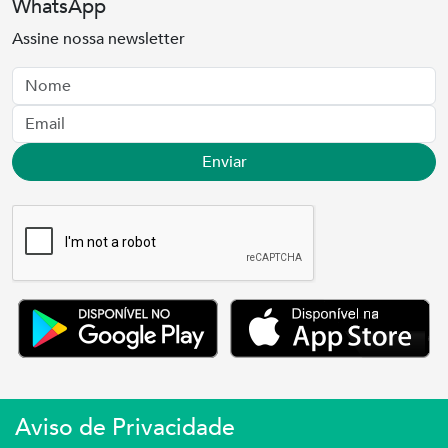
WhatsApp
Assine nossa newsletter
Nome
Email
Enviar
Aviso de Privacidade