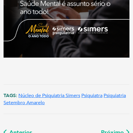
TAGS:
Núcleo de Psiquiatria Simers
Psiquiatra
Psiquiatria
Setembro Amarelo
Anterior
Próximo