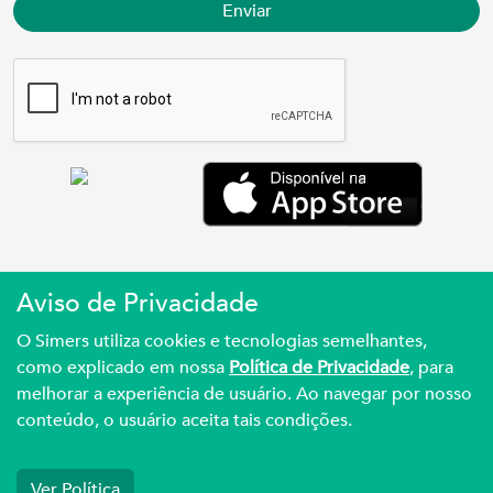
Enviar
Aviso de Privacidade
Simers © 2023 | Rua Coronel Corte Real, 975
O Simers utiliza cookies e tecnologias semelhantes,
Petrópolis | Porto Alegre | (51) 3027.3737
como explicado em nossa
Política de Privacidade
, para
melhorar a experiência de usuário. Ao navegar por nosso
Sindicato Médico Do Rio Grande Do Sul – CNPJ
conteúdo, o usuário aceita tais condições.
92.990.498/0001-03
Ver Política