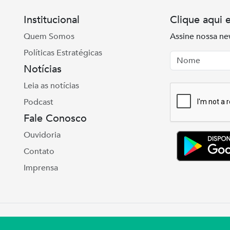
Institucional
Clique aqui 
Quem Somos
Assine nossa ne
Políticas Estratégicas
Nome
Email
Notícias
Leia as notícias
Podcast
Fale Conosco
Ouvidoria
Contato
Imprensa
e Real, 975 Petrópolis | Porto Alegre | (51) 3027