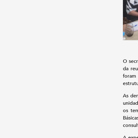
O secr
da reu
foram 
estrut
As dem
unidad
os tem
Básic
consul
A expe