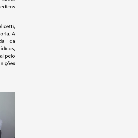
médicos
icetti,
oria. A
ada da
ídicos,
al pelo
inições