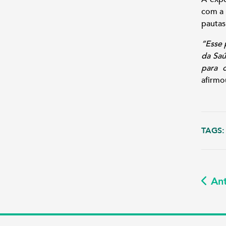
com a 
pautas
“Esse 
da Saú
para 
afirmo
TAGS:
Ant