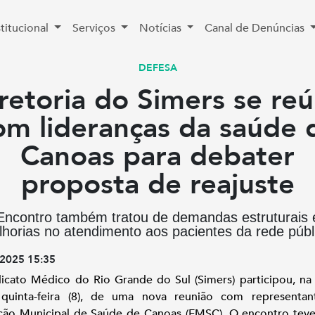
stitucional
Serviços
Notícias
Canal de Denúncias
DEFESA
retoria do Simers se re
om lideranças da saúde 
Canoas para debater
proposta de reajuste
Encontro também tratou de demandas estruturais 
horias no atendimento aos pacientes da rede públ
2025 15:35
icato Médico do Rio Grande do Sul (Simers) participou, n
 quinta-feira (8), de uma nova reunião com representan
ção Municipal de Saúde de Canoas (FMSC). O encontro tev