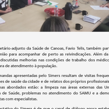
etário-adjunto da Saúde de Canoas, Favio Telis, também par
nião para acompanhar de perto as reivindicações. Além da
discutidas melhorias nas condições de trabalho dos médic
ura de atendimento à população.
andas apresentadas pelo Simers resultam de visitas freque
es de saúde da cidade e de relatos dos próprios profissionais
as abordados estão: a limpeza nas áreas externas das U
as de Saúde, problemas no atendimento do SAMU e a demo
tas com especialistas.
ctativa do Simers é de que o canal de diálogo agora estab