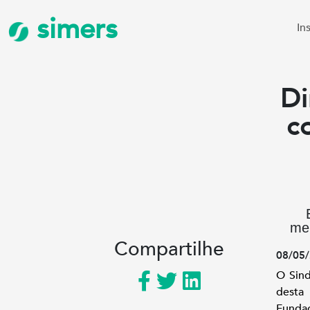
simers
In
Di
c
mel
Compartilhe
08/05/
O Sind
desta
Funda