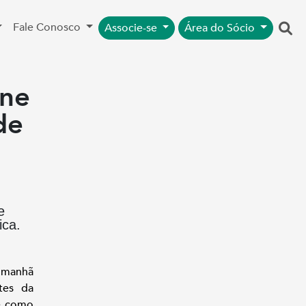
Fale Conosco
Associe-se
Área do Sócio
úne
de
e
ica.
a manhã
tes da
e como