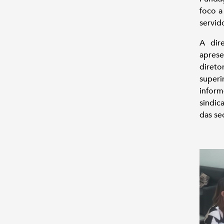
foco a
servid
A dire
aprese
diret
superi
inform
sindic
das se