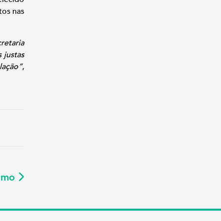
tos nas
retaria
 justas
lação”
,
ximo