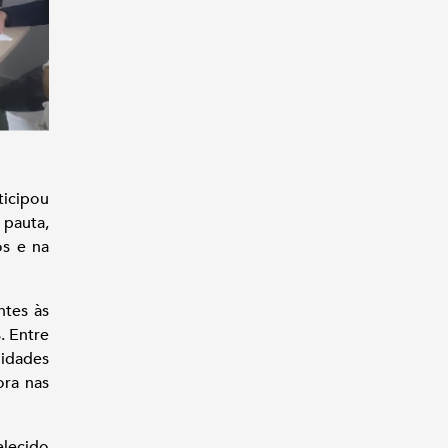
ticipou
 pauta,
os e na
ntes às
. Entre
nidades
ra nas
elecido