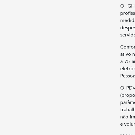
O GHC
profis
medid
despe
servid
Confo
ativo 
a 75 a
eletrô
Pesso
O PDV
(prop
parâm
trabal
não im
e volun