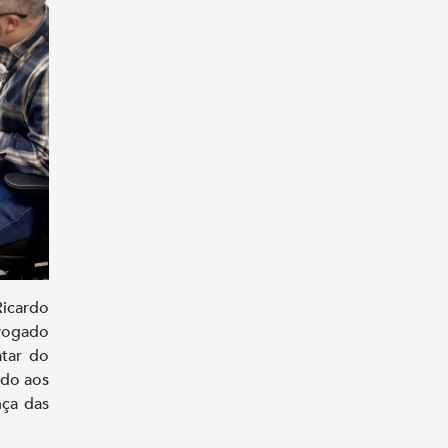
Ricardo
dvogado
atar do
ado aos
nça das