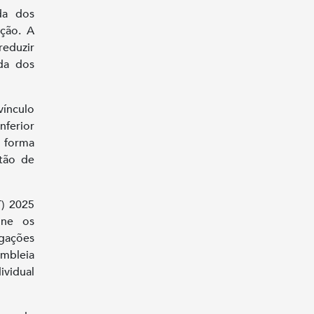
da dos
ição. A
eduzir
da dos
ínculo
nferior
e forma
stão de
) 2025
ine os
gações
embleia
ividual