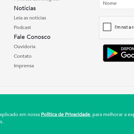
Nome
Email
Notícias
Leia as notícias
Podcast
Fale Conosco
Ouvidoria
Contato
Imprensa
e Real, 975 Petrópolis | Porto Alegre | (51) 3027
ul – CNPJ 92.990.498/0001-03
 explicado em nossa
Política de Privacidade
, para melhorar a ex
s.