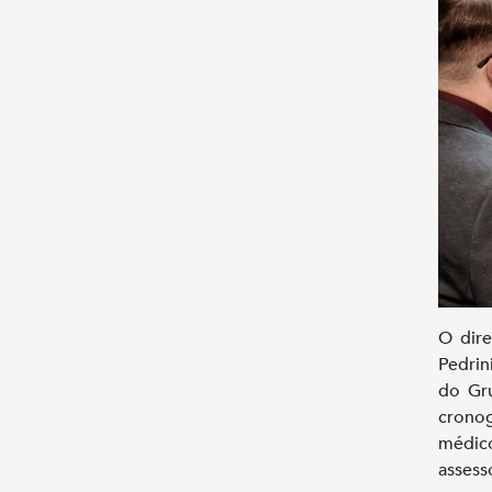
O dire
Pedrin
do Gru
cronog
médico
assess