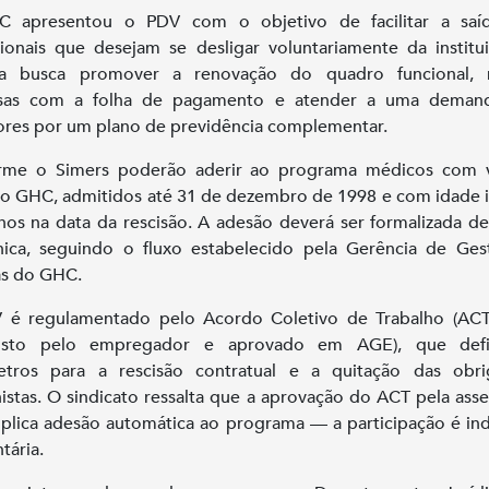
 apresentou o PDV com o objetivo de facilitar a saí
sionais que desejam se desligar voluntariamente da institu
a busca promover a renovação do quadro funcional, r
sas com a folha de pagamento e atender a uma deman
ores por um plano de previdência complementar.
rme o Simers poderão aderir ao programa médicos com v
no GHC, admitidos até 31 de dezembro de 1998 e com idade i
nos na data da rescisão. A adesão deverá ser formalizada d
nica, seguindo o fluxo estabelecido pela Gerência de Ge
as do GHC.
 é regulamentado pelo Acordo Coletivo de Trabalho (ACT
osto pelo empregador e aprovado em AGE), que def
etros para a rescisão contratual e a quitação das obri
histas. O sindicato ressalta que a aprovação do ACT pela ass
plica adesão automática ao programa — a participação é ind
tária.