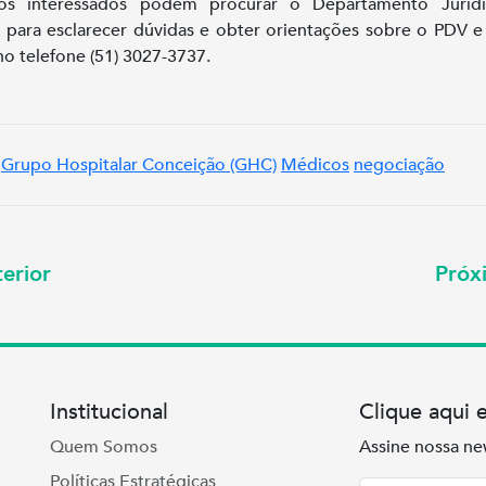
os interessados podem procurar o Departamento Juríd
 para esclarecer dúvidas e obter orientações sobre o PDV 
no telefone (51) 3027-3737.
Grupo Hospitalar Conceição (GHC)
Médicos
negociação
erior
Pró
Institucional
Clique aqui 
Quem Somos
Assine nossa ne
Políticas Estratégicas