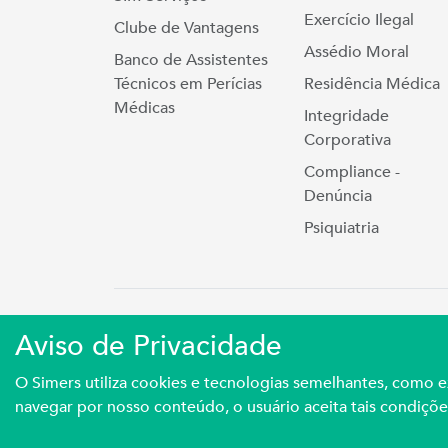
Exercício Ilegal
Clube de Vantagens
Assédio Moral
Banco de Assistentes
Técnicos em Perícias
Residência Médica
Médicas
Integridade
Corporativa
Compliance -
Denúncia
Psiquiatria
Simers © 2023 | Rua Coronel Cort
Aviso de Privacidade
Sindicato Médico Do Rio Grande Do S
O Simers utiliza cookies e tecnologias semelhantes, como
navegar por nosso conteúdo, o usuário aceita tais condiçõe