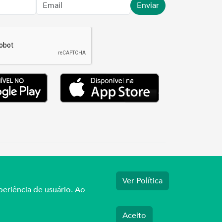
Enviar
.3737
Ver Política
periência de usuário. Ao
Aceito