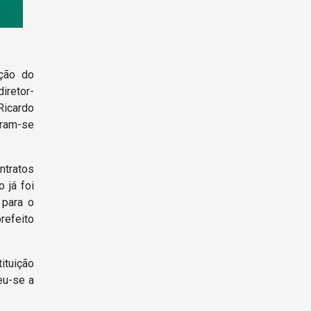
ação do
iretor-
Ricardo
iram-se
ntratos
 já foi
 para o
refeito
ituição
eu-se a