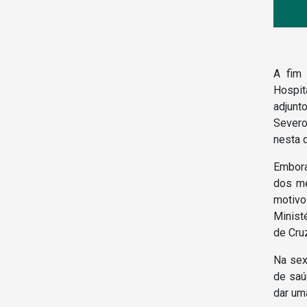
A fim 
Hospit
adjunto
Severo
nesta q
Embora
dos mé
motivo
Minist
de Cru
Na sex
de saú
dar um