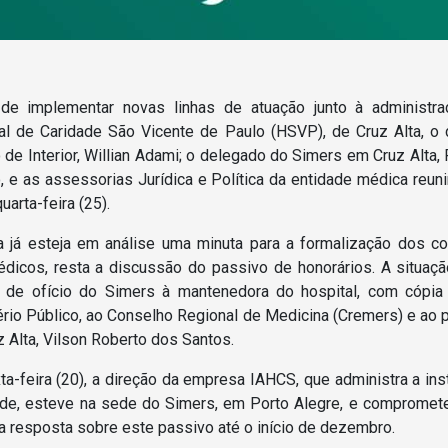
de implementar novas linhas de atuação junto à administr
al de Caridade São Vicente de Paulo (HSVP), de Cruz Alta, o d
 de Interior, Willian Adami; o delegado do Simers em Cruz Alta, 
, e as assessorias Jurídica e Política da entidade médica reun
uarta-feira (25).
 já esteja em análise uma minuta para a formalização dos co
dicos, resta a discussão do passivo de honorários. A situação
 de ofício do Simers à mantenedora do hospital, com cópia
ério Público, ao Conselho Regional de Medicina (Cremers) e ao p
z Alta, Vilson Roberto dos Santos.
ta-feira (20), a direção da empresa IAHCS, que administra a inst
de, esteve na sede do Simers, em Porto Alegre, e compromet
a resposta sobre este passivo até o início de dezembro.