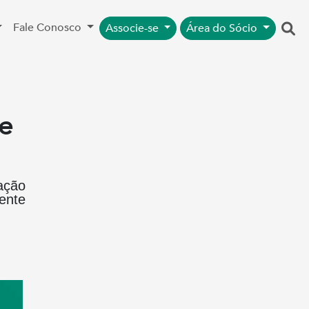
Fale Conosco
Associe-se
Área do Sócio
re
ação
cente