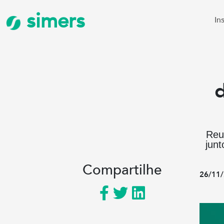
simers
In
d
Reu
junt
Compartilhe
26/11/