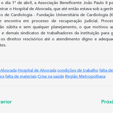
o dia 1° de abril, a Associação Beneficente João Paulo II p
strar o Hospital de Alvorada, que até então estava sob a gerê
uto de Cardiologia - Fundação Universitária de Cardiologia (I
e encontra em processo de recuperação judicial. Proce
ção súbita e sem qualquer planejamento, o que motivou 
 e demais sindicatos de trabalhadores da instituição para g
os direitos rescisórios até o atendimento digno e adequ
tes.
Alvorada
Hospital de Alvorada
condições de trabalho
falta de
ura
falta de materiais
Crise na saúde
Região Metropolitana
erior
Pró