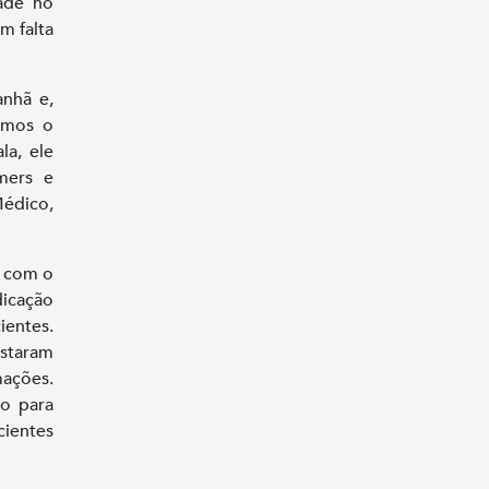
dade no
m falta
anhã e,
damos o
la, ele
mers e
édico,
o com o
icação
ientes.
estaram
mações.
ho para
cientes