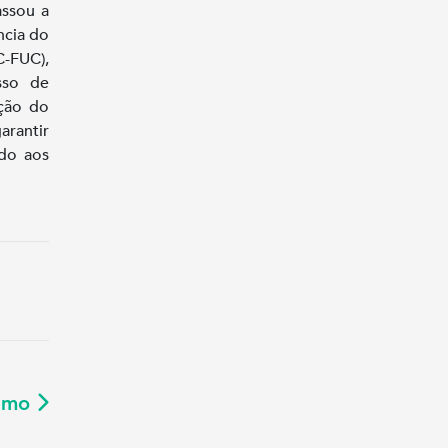
assou a
ncia do
C-FUC),
sso de
ação do
arantir
ado aos
ximo