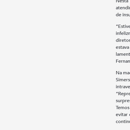
Nesta 
atendi
de ins
“Estiv
infeli
direto
estav
lamen
Fernan
Na mad
Simer
intrav
“Repre
surpre
Temos 
evitar
contin