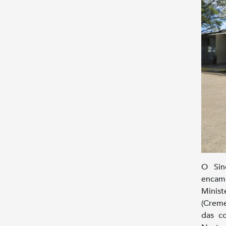
O Sin
encam
Minis
(Creme
das co