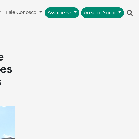
Fale Conosco
Associe-se
Área do Sócio
e
es
s