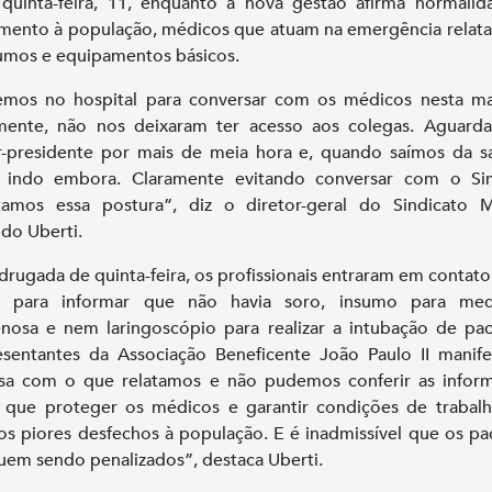
quinta-feira, 11, enquanto a nova gestão afirma normali
mento à população, médicos que atuam na emergência relata
umos e equipamentos básicos.
emos no hospital para conversar com os médicos nesta m
zmente, não nos deixaram ter acesso aos colegas. Aguar
r-presidente por mais de meia hora e, quando saímos da sa
a indo embora. Claramente evitando conversar com o Si
tamos essa postura”, diz o diretor-geral do Sindicato M
do Uberti.
rugada de quinta-feira, os profissionais entraram em contat
s para informar que não havia soro, insumo para med
enosa e nem laringoscópio para realizar a intubação de pac
sentantes da Associação Beneficente João Paulo II manif
sa com o que relatamos e não pudemos conferir as infor
que proteger os médicos e garantir condições de trabal
 os piores desfechos à população. E é inadmissível que os pa
uem sendo penalizados”, destaca Uberti.