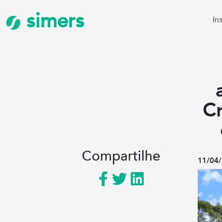
simers
In
C
Compartilhe
11/04/