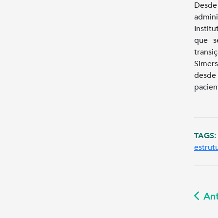
Desde 
admini
Instit
que s
transi
Simers
desde 
pacien
TAGS:
estrut
Ant