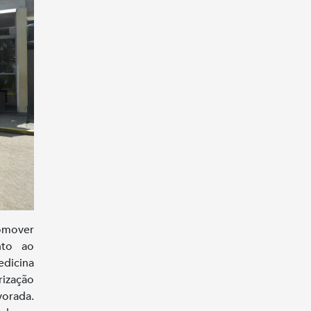
omover
nto ao
dicina
rização
vorada.